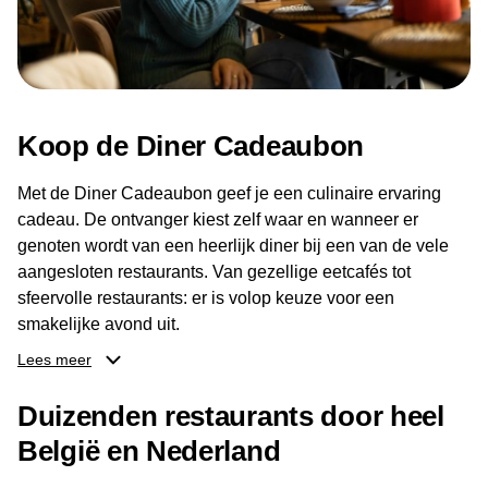
Koop de Diner Cadeaubon
Met de Diner Cadeaubon geef je een culinaire ervaring
cadeau. De ontvanger kiest zelf waar en wanneer er
genoten wordt van een heerlijk diner bij een van de vele
aangesloten restaurants. Van gezellige eetcafés tot
sfeervolle restaurants: er is volop keuze voor een
smakelijke avond uit.
Lees meer
Dankzij het brede aanbod aan restaurants kan de
ontvanger eenvoudig een locatie kiezen die past bij de
Duizenden restaurants door heel
smaak en gelegenheid. Zo geeft de Diner Cadeaubon niet
België en Nederland
alleen een diner, maar ook een gezellig moment om
samen te genieten van goed eten en een fijne avond.