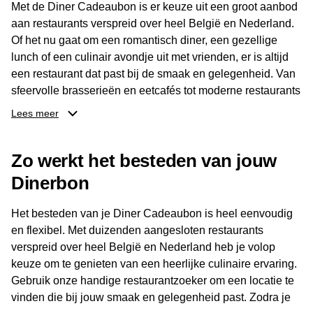
Met de Diner Cadeaubon is er keuze uit een groot aanbod
aan restaurants verspreid over heel België en Nederland.
Of het nu gaat om een romantisch diner, een gezellige
lunch of een culinair avondje uit met vrienden, er is altijd
een restaurant dat past bij de smaak en gelegenheid. Van
sfeervolle brasserieën en eetcafés tot moderne restaurants
en gastronomische locaties: er is voor ieder wat wils.
Lees meer
Dankzij het brede aanbod is er altijd een restaurant in de
Zo werkt het besteden van jouw
buurt, bijvoorbeeld in Brussel, Antwerpen, Gent of Brugge.
De ontvanger kiest zelf waar en wanneer er wordt genoten
Dinerbon
van deze culinaire ervaring. Zo is de Diner Cadeaubon
niet alleen een diner, maar een bijzondere belevenis.
Het besteden van je Diner Cadeaubon is heel eenvoudig
en flexibel. Met duizenden aangesloten restaurants
verspreid over heel België en Nederland heb je volop
keuze om te genieten van een heerlijke culinaire ervaring.
Gebruik onze handige restaurantzoeker om een locatie te
vinden die bij jouw smaak en gelegenheid past. Zodra je