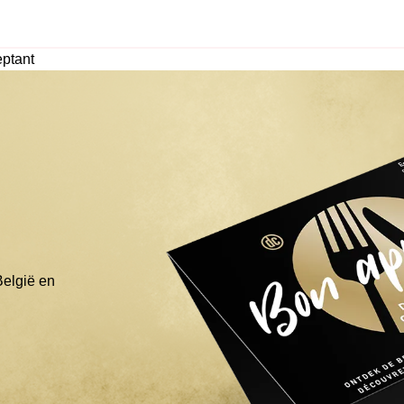
ptant
België en