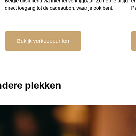
België uitsluitend via internet verkrijgbaar. Zo heb je altijd
en
direct toegang tot de cadeaubon, waar je ook bent.
Pe
Bekijk verkooppunten
ondere plekken