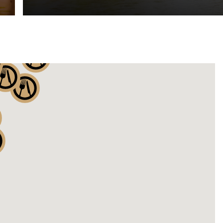
2
2
11
30
59
52
15