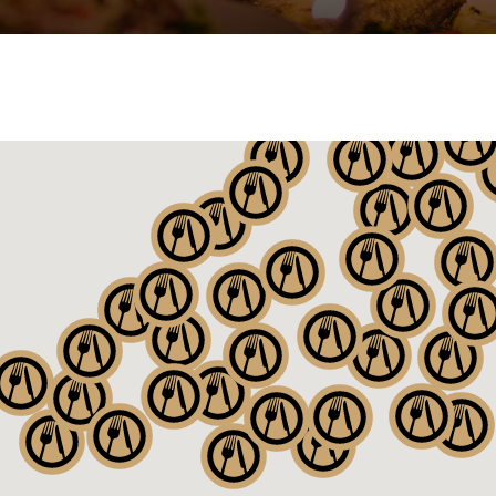
35
5
31
15
68
53
32
441
54
11
99
270
427
162
17
5
19
138
3
102
49
6
114
5
49
28
8
64
89
4
33
8
15
44
16
109
18
43
48
27
6
4
3