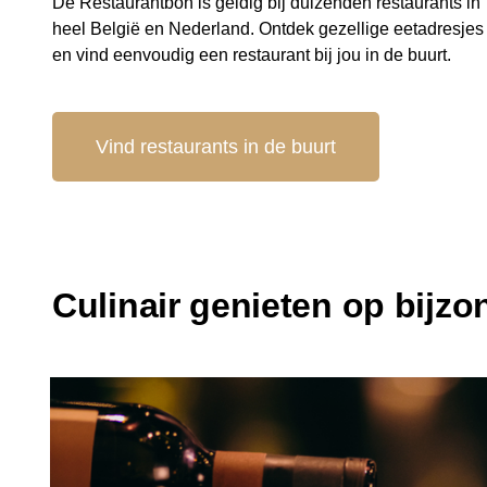
De Restaurantbon is geldig bij duizenden restaurants in
heel België en Nederland. Ontdek gezellige eetadresjes
en vind eenvoudig een restaurant bij jou in de buurt.
Vind restaurants in de buurt
Culinair genieten op bijz