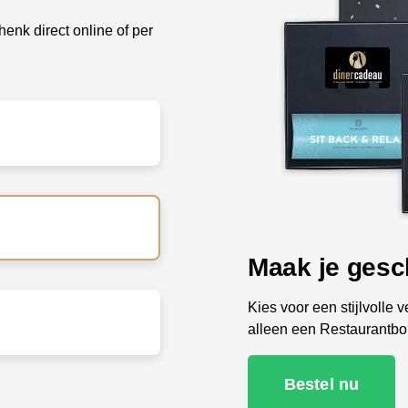
enk direct online of per
Snel bezorgd,
Vandaag besteld, vandaag
ontvanger bezorgen.
Bestel nu