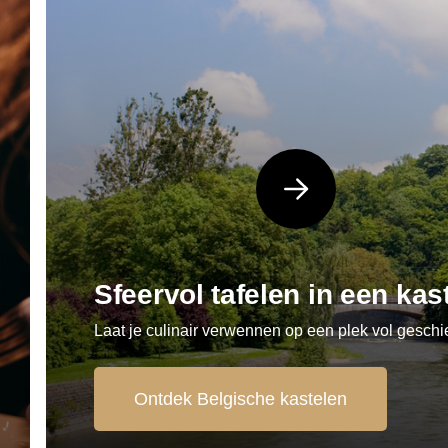
Sfeervol tafelen in een ka
Laat je culinair verwennen op een plek vol geschi
5
87
Ontdek Belgische kastelen
22
42