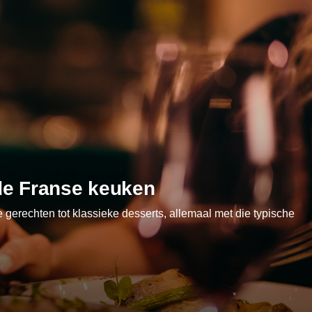
de Franse keuken
e gerechten tot klassieke desserts, allemaal met die typische
3
6
12
57
6
36
3