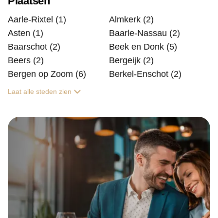
Plaatsen
Aarle-Rixtel (1)
Almkerk (2)
Asten (1)
Baarle-Nassau (2)
Baarschot (2)
Beek en Donk (5)
Beers (2)
Bergeijk (2)
Bergen op Zoom (6)
Berkel-Enschot (2)
Laat alle steden zien
Berlicum (2)
Best (3)
Biest Houtakker (1)
Bladel (1)
Bosschenhoofd (4)
Boxmeer (2)
Boxtel (4)
Breda (35)
Cromvoirt (2)
Cuijk (2)
Den Bosch (23)
Deurne (4)
dongen (2)
Drimmelen (2)
Drunen (1)
Dussen (1)