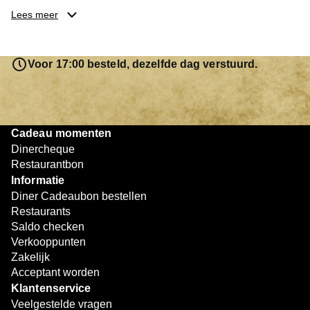
een locatie te vinden waar je de cadeaubon kunt
Lees meer
besteden. Je hebt keuze uit meer dan
3.250
restaurants
.
Reserveer je tafel:
Neem indien nodig vooraf contact
Voor 17:00 besteld, dezelfde dag verstuurd.
op met het restaurant om te reserveren.
Geniet van je diner:
Neem je Diner Cadeaubon mee
en lever deze in bij het afrekenen.
Betaal eventueel bij:
Is het saldo op de cadeaubon
Cadeau momenten
niet voldoende, dan kun je het resterende bedrag
Dinercheque
eenvoudig bijbetalen met een andere betaalmethode.
Restaurantbon
Informatie
Zo eenvoudig werkt het. Of je nu met z’n tweeën dineert of
Diner Cadeaubon bestellen
gezellig uit eten gaat met vrienden, met de Diner
Restaurants
Cadeaubon geniet je altijd van een smakelijk moment.
Saldo checken
Verkooppunten
Zakelijk
Acceptant worden
Klantenservice
Veelgestelde vragen