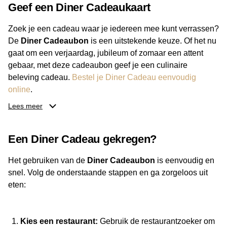
Geef een Diner Cadeaukaart
Wanroij (1)
Werkendam (3)
Willemstad (4)
Zevenbergen (4)
Zoek je een cadeau waar je iedereen mee kunt verrassen?
Zundert (4)
De
Diner Cadeaubon
is een uitstekende keuze. Of het nu
gaat om een verjaardag, jubileum of zomaar een attent
gebaar, met deze cadeaubon geef je een culinaire
beleving cadeau.
Bestel je Diner Cadeau eenvoudig
online
.
Lees meer
Van luxe restaurants tot gezellige eetcafés: de ontvanger
bepaalt zelf waar hij of zij gaat eten. Daarnaast kies je zelf
Een Diner Cadeau gekregen?
het bedrag, zodat de cadeaubon altijd past bij je budget.
Met de Diner Cadeaubon geef je een geschenk dat altijd
Het gebruiken van de
Diner Cadeaubon
is eenvoudig en
goed ontvangen wordt.
snel. Volg de onderstaande stappen en ga zorgeloos uit
eten:
Kies een restaurant:
Gebruik de restaurantzoeker om