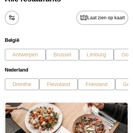
Laat zien op kaart
België
Antwerpen
Brussel
Limburg
Oost
Nederland
Drenthe
Flevoland
Friesland
Gel