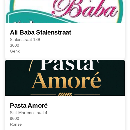
Ali Baba Stalenstraat
Stalenstraat 139
3600
Genk
Pasta Amoré
Sint-Martensstraat 4
9600
Ronse