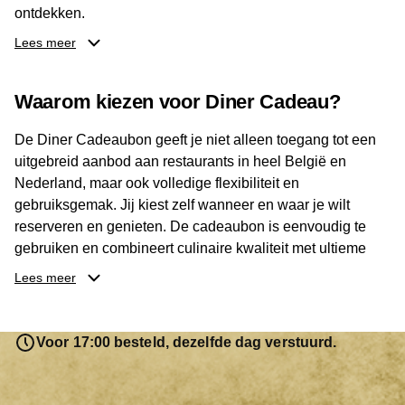
ontdekken.
Restaurants in Brussel
– ontdek trendy hotspots en
Lees meer
verfijnde eetgelegenheden in de Belgische hoofdstad.
Restaurants in Antwerpen
– geniet van creatieve
Waarom kiezen voor Diner Cadeau?
keukens en authentieke smaken in deze levendige
stad.
De Diner Cadeaubon geeft je niet alleen toegang tot een
Restaurants in Gent
– proef de sfeer van historische
uitgebreid aanbod aan restaurants in heel België en
straten en culinaire verrassingen langs het water.
Nederland, maar ook volledige flexibiliteit en
Restaurants in Brugge
– laat je verwennen door
gebruiksgemak. Jij kiest zelf wanneer en waar je wilt
gastronomie in een schilderachtige, middeleeuwse
reserveren en genieten. De cadeaubon is eenvoudig te
setting.
gebruiken en combineert culinaire kwaliteit met ultieme
vrijheid.
Lees meer
Begin vandaag nog aan jouw culinaire ontdekkingstocht
en proef het beste dat België te bieden heeft.
Bestel
nu
Voor 17:00 besteld, dezelfde dag verstuurd.
jouw Diner Cadeau en geef een cadeau dat altijd in de
smaak valt!