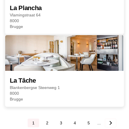
La Plancha
Vlamingstraat 64
8000
Brugge
La Tâche
Blankenbergse Steenweg 1
8000
Brugge
1
2
3
4
5
...