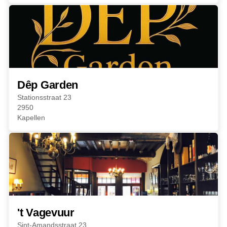
Dêp Garden
Stationsstraat 23
2950
Kapellen
't Vagevuur
Sint-Amandsstraat 23