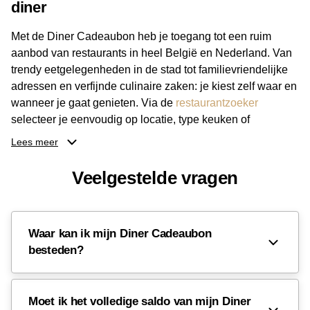
diner
Met de Diner Cadeaubon heb je toegang tot een ruim
aanbod van restaurants in heel België en Nederland. Van
trendy eetgelegenheden in de stad tot familievriendelijke
adressen en verfijnde culinaire zaken: je kiest zelf waar en
wanneer je gaat genieten. Via de
restaurantzoeker
selecteer je eenvoudig op locatie, type keuken of
gewenste sfeer. Of je nu dineert in Brussel of Antwerpen
Lees meer
en kiest voor internationale smaken of Belgische
klassiekers, er is altijd volop keuze.
Veelgestelde vragen
Waar kan ik mijn Diner Cadeaubon
besteden?
Moet ik het volledige saldo van mijn Diner