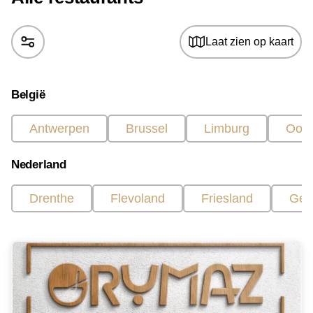
Laat zien op kaart
België
Antwerpen
Brussel
Limburg
Oost
Nederland
Drenthe
Flevoland
Friesland
Gel