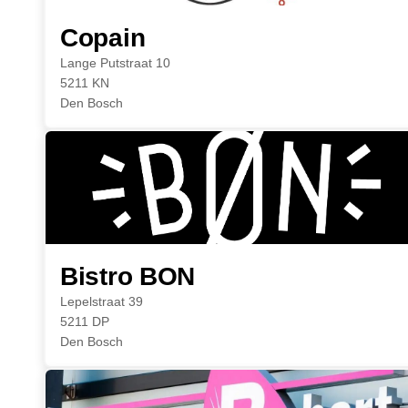
Copain
Lange Putstraat 10
5211 KN
Den Bosch
Bistro BON
Lepelstraat 39
5211 DP
Den Bosch