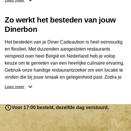
Lees meer
Dankzij het brede aanbod is er altijd een restaurant in de
Zo werkt het besteden van jouw
buurt, bijvoorbeeld in Brussel, Antwerpen, Gent of Brugge.
De ontvanger kiest zelf waar en wanneer er wordt genoten
Dinerbon
van deze culinaire ervaring. Zo is de Diner Cadeaubon
niet alleen een diner, maar een bijzondere belevenis.
Het besteden van je Diner Cadeaubon is heel eenvoudig
en flexibel. Met duizenden aangesloten restaurants
verspreid over heel België en Nederland heb je volop
keuze om te genieten van een heerlijke culinaire ervaring.
Gebruik onze handige restaurantzoeker om een locatie te
vinden die bij jouw smaak en gelegenheid past. Zodra je
je keuze hebt gemaakt, kun je eenvoudig reserveren en na
Lees meer
afloop met jouw Diner Cadeaubon betalen. Je hoeft het
saldo bovendien niet in één keer te besteden. Het
resterende bedrag blijft gewoon op de bon staan en kan
Voor 17:00 besteld, dezelfde dag verstuurd.
later worden gebruikt. Zo geniet je keer op keer van
bijzondere eetmomenten.