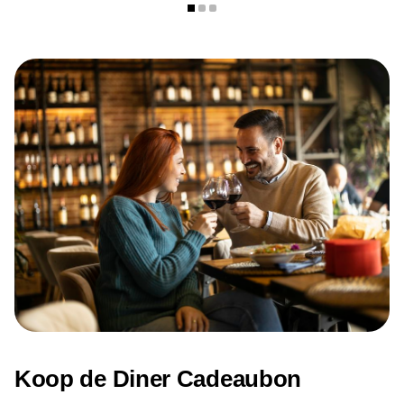
Contactgegevens
Adres: Vrijthof 12, 6211 LD Maastricht
Telefoon: 043 204 30 62
E-mail:
info@gerardmaastricht.nl
Website:
gerardmaastricht.nl
Openingstijden
Restaurant Gérard is dagelijks geopend vanaf 10:00 uur.
De keuken sluit om 21:30 uur. Op vrijdag en zaterdag blijft
de bar geopend tot 01:00 uur.
Koop de Diner Cadeaubon