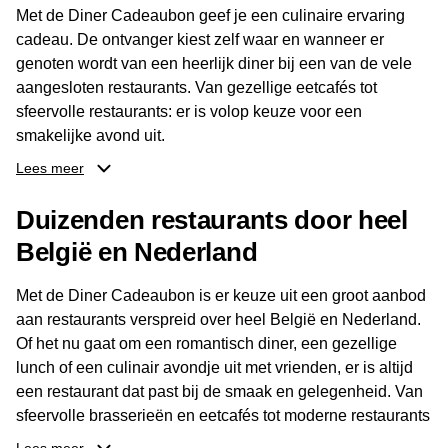
Met de Diner Cadeaubon geef je een culinaire ervaring
cadeau. De ontvanger kiest zelf waar en wanneer er
genoten wordt van een heerlijk diner bij een van de vele
aangesloten restaurants. Van gezellige eetcafés tot
sfeervolle restaurants: er is volop keuze voor een
smakelijke avond uit.
Lees meer
Dankzij het brede aanbod aan restaurants kan de
ontvanger eenvoudig een locatie kiezen die past bij de
Duizenden restaurants door heel
smaak en gelegenheid. Zo geeft de Diner Cadeaubon niet
België en Nederland
alleen een diner, maar ook een gezellig moment om
samen te genieten van goed eten en een fijne avond.
Met de Diner Cadeaubon is er keuze uit een groot aanbod
aan restaurants verspreid over heel België en Nederland.
Of het nu gaat om een romantisch diner, een gezellige
lunch of een culinair avondje uit met vrienden, er is altijd
een restaurant dat past bij de smaak en gelegenheid. Van
sfeervolle brasserieën en eetcafés tot moderne restaurants
en gastronomische locaties: er is voor ieder wat wils.