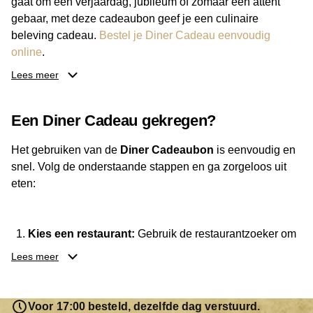
gaat om een verjaardag, jubileum of zomaar een attent
gebaar, met deze cadeaubon geef je een culinaire
beleving cadeau.
Bestel je Diner Cadeau eenvoudig
online
.
Lees meer
Van luxe restaurants tot gezellige eetcafés: de ontvanger
bepaalt zelf waar hij of zij gaat eten. Daarnaast kies je zelf
Een Diner Cadeau gekregen?
het bedrag, zodat de cadeaubon altijd past bij je budget.
Met de Diner Cadeaubon geef je een geschenk dat altijd
Het gebruiken van de
Diner Cadeaubon
is eenvoudig en
goed ontvangen wordt.
snel. Volg de onderstaande stappen en ga zorgeloos uit
eten:
Kies een restaurant:
Gebruik de restaurantzoeker om
een locatie te vinden waar je de cadeaubon kunt
Lees meer
besteden. Je hebt keuze uit meer dan
3.250
restaurants
.
Reserveer je tafel:
Neem indien nodig vooraf contact
Voor 17:00 besteld, dezelfde dag verstuurd.