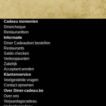
op met het restaurant om te reserveren.
Geniet van je diner:
Neem je Diner Cadeaubon mee
en lever deze in bij het afrekenen.
Betaal eventueel bij:
Is het saldo op de cadeaubon
Cadeau momenten
niet voldoende, dan kun je het resterende bedrag
Dinercheque
eenvoudig bijbetalen met een andere betaalmethode.
Restaurantbon
Informatie
Zo eenvoudig werkt het. Of je nu met z’n tweeën dineert of
Diner Cadeaubon bestellen
gezellig uit eten gaat met vrienden, met de Diner
Restaurants
Cadeaubon geniet je altijd van een smakelijk moment.
Saldo checken
Verkooppunten
Zakelijk
Acceptant worden
Klantenservice
Veelgestelde vragen
Contact opnemen
Over Diner-cadeau.be
Over ons
Verjaardagscadeau