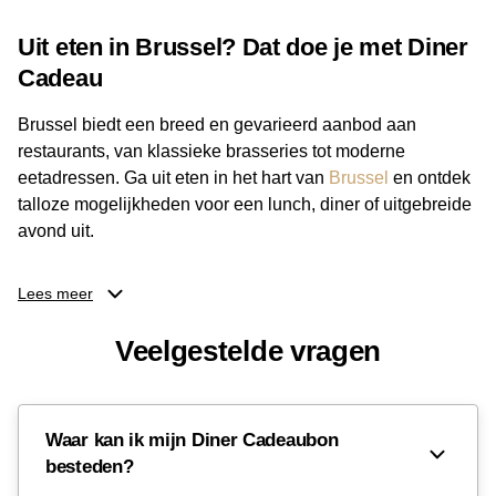
Uit eten in Brussel? Dat doe je met Diner
Cadeau
Brussel biedt een breed en gevarieerd aanbod aan
restaurants, van klassieke brasseries tot moderne
eetadressen. Ga uit eten in het hart van
Brussel
en ontdek
talloze mogelijkheden voor een lunch, diner of uitgebreide
avond uit.
Met de Diner Cadeaubon heb je de vrijheid om te kiezen
Lees meer
uit talloze horecagelegenheden door heel Brussel.
Benieuwd waar je deze bon precies kunt verzilveren? In
Veelgestelde vragen
het volledige gewest vind je diverse aangesloten zaken,
zodat er voor elke gelegenheid een passende tafel te
vinden is. Wil je iemand een onvergetelijke avond cadeau
Waar kan ik mijn Diner Cadeaubon
doen? Bestel dan de
Diner Cadeaubon
en ontdek de
besteden?
beste adresjes in Brussel!