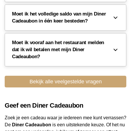
Waarom de Diner Cadeaubon in Brussel?
Moet ik het volledige saldo van mijn Diner
Geldig bij een groot aantal kwaliteitsrestaurants in
Cadeaubon in één keer besteden?
Brussel
Ruime keuze uit internationale en Belgische keukens
Het ideale geschenk voor elke fijnproever
Moet ik vooraf aan het restaurant melden
dat ik wil betalen met mijn Diner
Bekijk hier
alle deelnemende restaurants in Brussel
en
Cadeaubon?
reserveer vandaag nog je plekje.
Bekijk alle veelgestelde vragen
Geef een Diner Cadeaubon
Zoek je een cadeau waar je iedereen mee kunt verrassen?
De
Diner Cadeaubon
is een uitstekende keuze. Of het nu