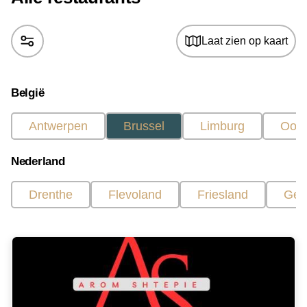
Laat zien op kaart
België
Antwerpen
Brussel
Limburg
Oost
Nederland
Drenthe
Flevoland
Friesland
Gel