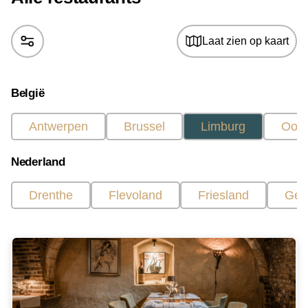
Laat zien op kaart
België
Antwerpen
Brussel
Limburg
Oost
Nederland
Drenthe
Flevoland
Friesland
Gel