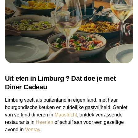
Kelpen Oler (1)
Kerkrade (4)
Landgraaf (5)
Lemiers (1)
Maasbracht (1)
Maastricht (24)
Meerssen (1)
Meijel (1)
Molenhoek (1)
Noorbeek (2)
Oostrum (1)
Panningen (3)
Reuver (2)
Roermond (11)
Roosteren (1)
Schinnen (1)
Schinveld (2)
Sevenum (14)
Uit eten in Limburg ? Dat doe je met
Siebengewald (1)
Simpelveld (1)
Diner Cadeau
Sittard (16)
Slenaken (2)
Stein (1)
Stevensweert (2)
Limburg voelt als buitenland in eigen land, met haar
Swalmen (1)
Thorn (2)
bourgondische keuken en zuidelijke gastvrijheid. Geniet
Ubachsberg (1)
Vaals (1)
van verfijnd dineren in
Maastricht
, ontdek verrassende
Valkenburg (10)
Velden (1)
restaurants in
Heerlen
of schuif aan voor een gezellige
avond in
Venray
.
Venlo (11)
Venray (5)