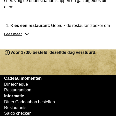
snel. Volg de onderstaande stappen en ga zorgeloos uit
eten:
Kies een restaurant:
Gebruik de restaurantzoeker om
een locatie te vinden waar je de cadeaubon kunt
Lees meer
besteden. Je hebt keuze uit meer dan
3.250
restaurants
.
Reserveer je tafel:
Neem indien nodig vooraf contact
Voor 17:00 besteld, dezelfde dag verstuurd.
op met het restaurant om te reserveren.
Geniet van je diner:
Neem je Diner Cadeaubon mee
en lever deze in bij het afrekenen.
Betaal eventueel bij:
Is het saldo op de cadeaubon
Cadeau momenten
niet voldoende, dan kun je het resterende bedrag
Dinercheque
eenvoudig bijbetalen met een andere betaalmethode.
Restaurantbon
Informatie
Zo eenvoudig werkt het. Of je nu met z’n tweeën dineert of
Diner Cadeaubon bestellen
gezellig uit eten gaat met vrienden, met de Diner
Restaurants
Cadeaubon geniet je altijd van een smakelijk moment.
Saldo checken