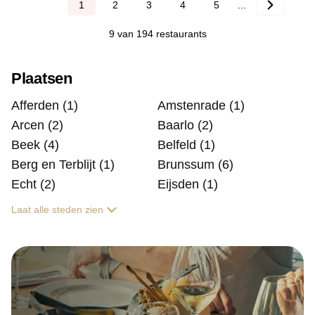
1
2
3
4
5
...
9 van 194 restaurants
Plaatsen
Afferden (1)
Amstenrade (1)
Arcen (2)
Baarlo (2)
Beek (4)
Belfeld (1)
Berg en Terblijt (1)
Brunssum (6)
Echt (2)
Eijsden (1)
Laat alle steden zien
Ell (1)
Elsloo (1)
Epen (1)
Geleen (3)
Gronsveld (1)
Gulpen (1)
Heerlen (10)
Herkenbosch (3)
Hoensbroek (3)
Horst (5)