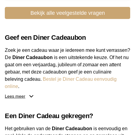
Bekijk alle veelgestelde vragen
Geef een Diner Cadeaubon
Zoek je een cadeau waar je iedereen mee kunt verrassen?
De
Diner Cadeaubon
is een uitstekende keuze. Of het nu
gaat om een verjaardag, jubileum of zomaar een attent
gebaar, met deze cadeaubon geef je een culinaire
beleving cadeau.
Bestel je Diner Cadeau eenvoudig
online
.
Lees meer
Van luxe restaurants tot gezellige eetcafés: de ontvanger
bepaalt zelf waar hij of zij gaat eten. Daarnaast kies je zelf
Een Diner Cadeau gekregen?
het bedrag, zodat de cadeaubon altijd past bij je budget.
Met de Diner Cadeaubon geef je een geschenk dat altijd
Het gebruiken van de
Diner Cadeaubon
is eenvoudig en
goed ontvangen wordt.