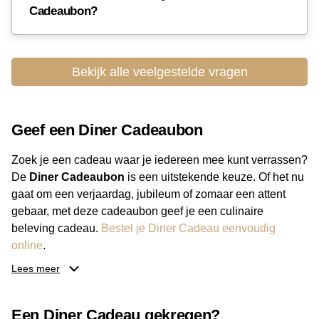
Cadeaubon?
Bekijk hier
alle deelnemende restaurants in Zuid-Holland
en reserveer vandaag nog je plekje.
Bekijk alle veelgestelde vragen
Geef een Diner Cadeaubon
Zoek je een cadeau waar je iedereen mee kunt verrassen?
De
Diner Cadeaubon
is een uitstekende keuze. Of het nu
gaat om een verjaardag, jubileum of zomaar een attent
gebaar, met deze cadeaubon geef je een culinaire
beleving cadeau.
Bestel je Diner Cadeau eenvoudig
online
.
Lees meer
Van luxe restaurants tot gezellige eetcafés: de ontvanger
bepaalt zelf waar hij of zij gaat eten. Daarnaast kies je zelf
Een Diner Cadeau gekregen?
het bedrag, zodat de cadeaubon altijd past bij je budget.