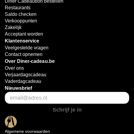
Diner Cadeaubon bestellen
gezellig uit eten gaat met vrienden, met de Diner
Restaurants
Cadeaubon geniet je altijd van een smakelijk moment.
Saldo checken
Verkooppunten
Zakelijk
Acceptant worden
Klantenservice
Veelgestelde vragen
Contact opnemen
Over Diner-cadeau.be
Over ons
Verjaardagscadeau
Vaderdagcadeau
Nieuwsbrief
Schrijf je in
Algemene voorwaarden