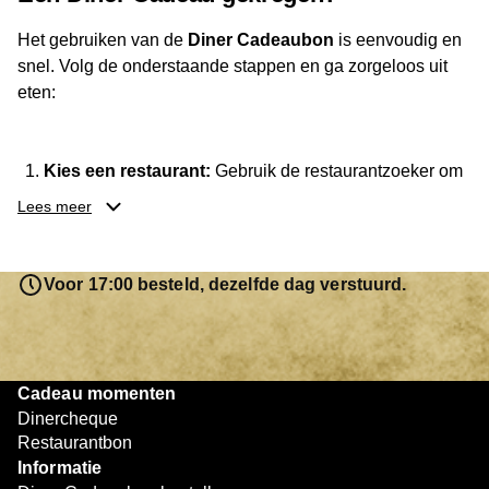
Met de Diner Cadeaubon geef je een geschenk dat altijd
Het gebruiken van de
Diner Cadeaubon
is eenvoudig en
goed ontvangen wordt.
snel. Volg de onderstaande stappen en ga zorgeloos uit
eten:
Kies een restaurant:
Gebruik de restaurantzoeker om
een locatie te vinden waar je de cadeaubon kunt
Lees meer
besteden. Je hebt keuze uit meer dan
3.250
restaurants
.
Reserveer je tafel:
Neem indien nodig vooraf contact
Voor 17:00 besteld, dezelfde dag verstuurd.
op met het restaurant om te reserveren.
Geniet van je diner:
Neem je Diner Cadeaubon mee
en lever deze in bij het afrekenen.
Betaal eventueel bij:
Is het saldo op de cadeaubon
Cadeau momenten
niet voldoende, dan kun je het resterende bedrag
Dinercheque
eenvoudig bijbetalen met een andere betaalmethode.
Restaurantbon
Informatie
Zo eenvoudig werkt het. Of je nu met z’n tweeën dineert of