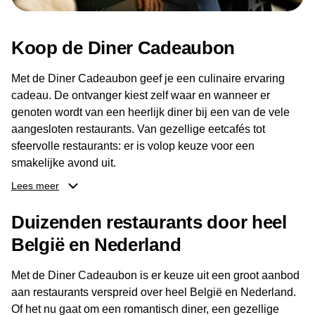
Koop de Diner Cadeaubon
Met de Diner Cadeaubon geef je een culinaire ervaring
cadeau. De ontvanger kiest zelf waar en wanneer er
genoten wordt van een heerlijk diner bij een van de vele
aangesloten restaurants. Van gezellige eetcafés tot
sfeervolle restaurants: er is volop keuze voor een
smakelijke avond uit.
Lees meer
Dankzij het brede aanbod aan restaurants kan de
ontvanger eenvoudig een locatie kiezen die past bij de
Duizenden restaurants door heel
smaak en gelegenheid. Zo geeft de Diner Cadeaubon niet
België en Nederland
alleen een diner, maar ook een gezellig moment om
samen te genieten van goed eten en een fijne avond.
Met de Diner Cadeaubon is er keuze uit een groot aanbod
aan restaurants verspreid over heel België en Nederland.
Of het nu gaat om een romantisch diner, een gezellige