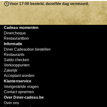
resterende bedrag blijft gewoon op de bon staan en kan
Voor 17:00 besteld, dezelfde dag verstuurd.
later worden gebruikt. Zo geniet je keer op keer van
bijzondere eetmomenten.
Cadeau momenten
Dinercheque
Restaurantbon
Informatie
Diner Cadeaubon bestellen
Restaurants
Saldo checken
Verkooppunten
Zakelijk
Acceptant worden
Klantenservice
Veelgestelde vragen
Contact opnemen
Over Diner-cadeau.be
Over ons