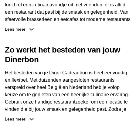
lunch of een culinair avondje uit met vrienden, er is altijd
een restaurant dat past bij de smaak en gelegenheid. Van
sfeervolle brasserieën en eetcafés tot moderne restaurants
en gastronomische locaties: er is voor ieder wat wils.
Lees meer
Dankzij het brede aanbod is er altijd een restaurant in de
Zo werkt het besteden van jouw
buurt, bijvoorbeeld in Brussel, Antwerpen, Gent of Brugge.
De ontvanger kiest zelf waar en wanneer er wordt genoten
Dinerbon
van deze culinaire ervaring. Zo is de Diner Cadeaubon
niet alleen een diner, maar een bijzondere belevenis.
Het besteden van je Diner Cadeaubon is heel eenvoudig
en flexibel. Met duizenden aangesloten restaurants
verspreid over heel België en Nederland heb je volop
keuze om te genieten van een heerlijke culinaire ervaring.
Gebruik onze handige restaurantzoeker om een locatie te
vinden die bij jouw smaak en gelegenheid past. Zodra je
je keuze hebt gemaakt, kun je eenvoudig reserveren en na
Lees meer
afloop met jouw Diner Cadeaubon betalen. Je hoeft het
saldo bovendien niet in één keer te besteden. Het