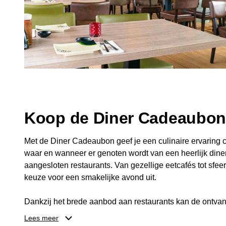
Koop de Diner Cadeaubo
Met de Diner Cadeaubon geef je een culinaire ervaring c
waar en wanneer er genoten wordt van een heerlijk diner
aangesloten restaurants. Van gezellige eetcafés tot sfeerv
keuze voor een smakelijke avond uit.
Dankzij het brede aanbod aan restaurants kan de ontvan
kiezen die past bij de smaak en gelegenheid. Zo geeft 
Lees meer
een diner, maar ook een gezellig moment om samen te g