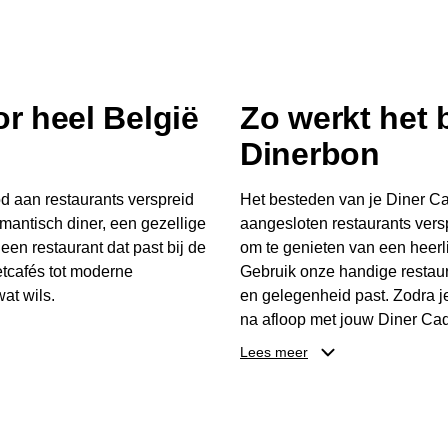
r heel België
Zo werkt het
Dinerbon
d aan restaurants verspreid
Het besteden van je Diner Ca
mantisch diner, een gezellige
aangesloten restaurants vers
 een restaurant dat past bij de
om te genieten van een heerli
tcafés tot moderne
Gebruik onze handige restaur
at wils.
en gelegenheid past. Zodra j
na afloop met jouw Diner Cad
 buurt, bijvoorbeeld in
één keer te besteden. Het re
Lees meer
 zelf waar en wanneer er
later worden gebruikt. Zo ge
er Cadeaubon niet alleen een