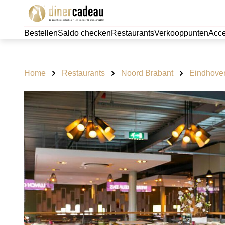
Bestellen
Saldo checken
Restaurants
Verkooppunten
Acce
Home
Restaurants
Noord Brabant
Eindhove