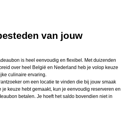
 besteden van jouw
deaubon is heel eenvoudig en flexibel. Met duizenden
preid over heel België en Nederland heb je volop keuze
jke culinaire ervaring.
antzoeker om een locatie te vinden die bij jouw smaak
e je keuze hebt gemaakt, kun je eenvoudig reserveren en
eaubon betalen. Je hoeft het saldo bovendien niet in
sterende bedrag blijft gewoon op de bon staan en kan
niet je keer op keer van bijzondere eetmomenten.