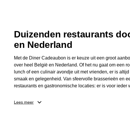
fijne avond.
Duizenden restaurants doo
en Nederland
Met de Diner Cadeaubon is er keuze uit een groot aanbo
over heel België en Nederland. Of het nu gaat om een ro
lunch of een culinair avondje uit met vrienden, er is altijd
smaak en gelegenheid. Van sfeervolle brasserieën en ee
restaurants en gastronomische locaties: er is voor ieder w
Dankzij het brede aanbod is er altijd een restaurant in de
Lees meer
Brussel, Antwerpen, Gent of Brugge. De ontvanger kiest
wordt genoten van deze culinaire ervaring. Zo is de Din
diner, maar een bijzondere belevenis.