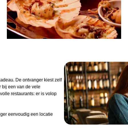
n
adeau. De ontvanger kiest zelf
 bij een van de vele
olle restaurants: er is volop
ger eenvoudig een locatie
de Diner Cadeaubon niet alleen
enieten van goed eten en een