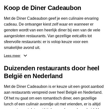
Koop de Diner Cadeaubon
Contactgegevens
Met de Diner Cadeaubon geef je een culinaire ervaring
Adres: Ceintuurbaan 226H, 1072 GE Amsterdam
cadeau. De ontvanger kiest zelf waar en wanneer er
Telefoon: 0613945660
genoten wordt van een heerlijk diner bij een van de vele
E-mail:
info@sidequestbar.nl
aangesloten restaurants. Van gezellige eetcafés tot
Website:
www.sidequestbar.nl
sfeervolle restaurants: er is volop keuze voor een
smakelijke avond uit.
Openingstijden
Lees meer
Dankzij het brede aanbod aan restaurants kan de
De actuele openingstijden worden niet duidelijk vermeld
ontvanger eenvoudig een locatie kiezen die past bij de
op de officiële website. Bekijk voor je bezoek de website of
Duizenden restaurants door heel
smaak en gelegenheid. Zo geeft de Diner Cadeaubon niet
socialmediakanalen van Side Quest Bar voor de meest
België en Nederland
alleen een diner, maar ook een gezellig moment om
recente informatie over openingstijden, events en
samen te genieten van goed eten en een fijne avond.
beschikbaarheid.
Met de Diner Cadeaubon is er keuze uit een groot aanbod
aan restaurants verspreid over heel België en Nederland.
Of het nu gaat om een romantisch diner, een gezellige
lunch of een culinair avondje uit met vrienden, er is altijd