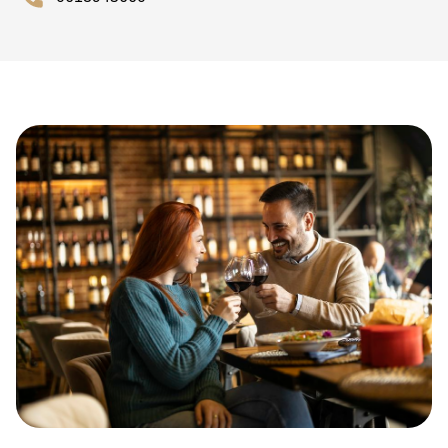
werk, een spelletjesavond met vrienden of een originele
avond uit in Amsterdam.
Reserveer je tafel
Wil je graag zeker zijn van een plaats bij Side Quest Bar?
Dan neem je best vooraf contact op, vooral tijdens events
en populaire spelavonden. Via de website vind je meer
informatie over de agenda, het menu en de
communitykanalen. Voor groepen, private events of
speciale avonden kun je het best rechtstreeks contact
opnemen met Side Quest Bar.
Kom eten bij Restaurant Side Quest
Bar met de Diner Cadeaubon
Je kunt bij Side Quest Bar ook genieten met je Diner
Cadeaubon. Het restaurant accepteert deze cadeaubon,
wat het een feestelijke en flexibele manier maakt om
iemand te verrassen of zelf een culinaire avond te beleven.