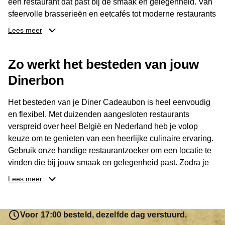
een restaurant dat past bij de smaak en gelegenheid. Van
sfeervolle brasserieën en eetcafés tot moderne restaurants
en gastronomische locaties: er is voor ieder wat wils.
Lees meer
Dankzij het brede aanbod is er altijd een restaurant in de
Zo werkt het besteden van jouw
buurt, bijvoorbeeld in Brussel, Antwerpen, Gent of Brugge.
De ontvanger kiest zelf waar en wanneer er wordt genoten
Dinerbon
van deze culinaire ervaring. Zo is de Diner Cadeaubon
niet alleen een diner, maar een bijzondere belevenis.
Het besteden van je Diner Cadeaubon is heel eenvoudig
en flexibel. Met duizenden aangesloten restaurants
verspreid over heel België en Nederland heb je volop
keuze om te genieten van een heerlijke culinaire ervaring.
Gebruik onze handige restaurantzoeker om een locatie te
vinden die bij jouw smaak en gelegenheid past. Zodra je
je keuze hebt gemaakt, kun je eenvoudig reserveren en na
Lees meer
afloop met jouw Diner Cadeaubon betalen. Je hoeft het
saldo bovendien niet in één keer te besteden. Het
resterende bedrag blijft gewoon op de bon staan en kan
Voor 17:00 besteld, dezelfde dag verstuurd.
later worden gebruikt. Zo geniet je keer op keer van