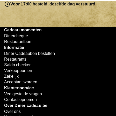
resterende bedrag blijft gewoon op de bon staan en kan
Voor 17:00 besteld, dezelfde dag verstuurd.
later worden gebruikt. Zo geniet je keer op keer van
bijzondere eetmomenten.
Cadeau momenten
Dinercheque
Restaurantbon
Informatie
Diner Cadeaubon bestellen
Restaurants
Saldo checken
Verkooppunten
Zakelijk
Acceptant worden
Klantenservice
Veelgestelde vragen
Contact opnemen
Over Diner-cadeau.be
Over ons