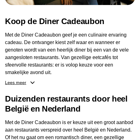
Koop de Diner Cadeaubon
Met de Diner Cadeaubon geef je een culinaire ervaring
cadeau. De ontvanger kiest zelf waar en wanneer er
genoten wordt van een heerlijk diner bij een van de vele
aangesloten restaurants. Van gezellige eetcafés tot
sfeervolle restaurants: er is volop keuze voor een
smakelijke avond uit.
Lees meer
Dankzij het brede aanbod aan restaurants kan de
ontvanger eenvoudig een locatie kiezen die past bij de
Duizenden restaurants door heel
smaak en gelegenheid. Zo geeft de Diner Cadeaubon niet
België en Nederland
alleen een diner, maar ook een gezellig moment om
samen te genieten van goed eten en een fijne avond.
Met de Diner Cadeaubon is er keuze uit een groot aanbod
aan restaurants verspreid over heel België en Nederland.
Of het nu gaat om een romantisch diner, een gezellige