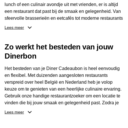
lunch of een culinair avondje uit met vrienden, er is altijd
een restaurant dat past bij de smaak en gelegenheid. Van
sfeervolle brasserieën en eetcafés tot moderne restaurants
en gastronomische locaties: er is voor ieder wat wils.
Lees meer
Dankzij het brede aanbod is er altijd een restaurant in de
Zo werkt het besteden van jouw
buurt, bijvoorbeeld in Brussel, Antwerpen, Gent of Brugge.
De ontvanger kiest zelf waar en wanneer er wordt genoten
Dinerbon
van deze culinaire ervaring. Zo is de Diner Cadeaubon
niet alleen een diner, maar een bijzondere belevenis.
Het besteden van je Diner Cadeaubon is heel eenvoudig
en flexibel. Met duizenden aangesloten restaurants
verspreid over heel België en Nederland heb je volop
keuze om te genieten van een heerlijke culinaire ervaring.
Gebruik onze handige restaurantzoeker om een locatie te
vinden die bij jouw smaak en gelegenheid past. Zodra je
je keuze hebt gemaakt, kun je eenvoudig reserveren en na
Lees meer
afloop met jouw Diner Cadeaubon betalen. Je hoeft het
saldo bovendien niet in één keer te besteden. Het