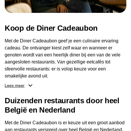
Koop de Diner Cadeaubon
Met de Diner Cadeaubon geef je een culinaire ervaring
cadeau. De ontvanger kiest zelf waar en wanneer er
genoten wordt van een heerlijk diner bij een van de vele
aangesloten restaurants. Van gezellige eetcafés tot
sfeervolle restaurants: er is volop keuze voor een
smakelijke avond uit.
Lees meer
Dankzij het brede aanbod aan restaurants kan de
ontvanger eenvoudig een locatie kiezen die past bij de
Duizenden restaurants door heel
smaak en gelegenheid. Zo geeft de Diner Cadeaubon niet
België en Nederland
alleen een diner, maar ook een gezellig moment om
samen te genieten van goed eten en een fijne avond.
Met de Diner Cadeaubon is er keuze uit een groot aanbod
aan restaurants verspreid over heel België en Nederland.