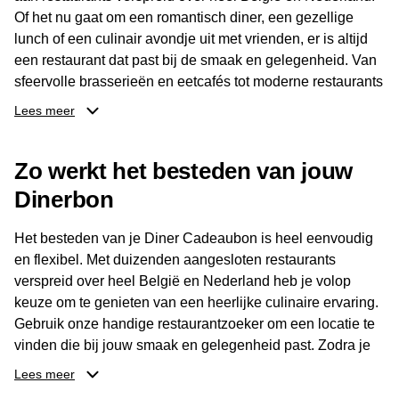
Of het nu gaat om een romantisch diner, een gezellige
lunch of een culinair avondje uit met vrienden, er is altijd
een restaurant dat past bij de smaak en gelegenheid. Van
sfeervolle brasserieën en eetcafés tot moderne restaurants
en gastronomische locaties: er is voor ieder wat wils.
Lees meer
Dankzij het brede aanbod is er altijd een restaurant in de
Zo werkt het besteden van jouw
buurt, bijvoorbeeld in Brussel, Antwerpen, Gent of Brugge.
De ontvanger kiest zelf waar en wanneer er wordt genoten
Dinerbon
van deze culinaire ervaring. Zo is de Diner Cadeaubon
niet alleen een diner, maar een bijzondere belevenis.
Het besteden van je Diner Cadeaubon is heel eenvoudig
en flexibel. Met duizenden aangesloten restaurants
verspreid over heel België en Nederland heb je volop
keuze om te genieten van een heerlijke culinaire ervaring.
Gebruik onze handige restaurantzoeker om een locatie te
vinden die bij jouw smaak en gelegenheid past. Zodra je
je keuze hebt gemaakt, kun je eenvoudig reserveren en na
Lees meer
afloop met jouw Diner Cadeaubon betalen. Je hoeft het