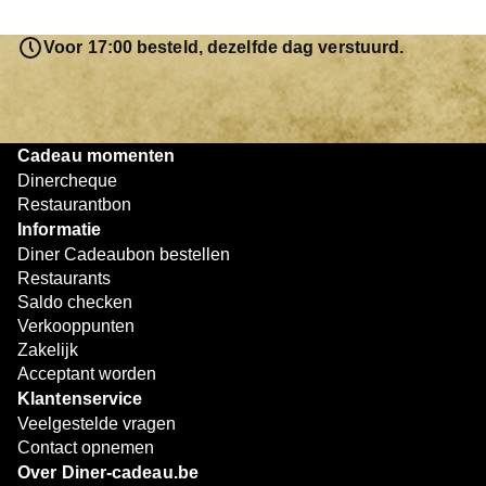
saldo bovendien niet in één keer te besteden. Het
resterende bedrag blijft gewoon op de bon staan en kan
Voor 17:00 besteld, dezelfde dag verstuurd.
later worden gebruikt. Zo geniet je keer op keer van
bijzondere eetmomenten.
Cadeau momenten
Dinercheque
Restaurantbon
Informatie
Diner Cadeaubon bestellen
Restaurants
Saldo checken
Verkooppunten
Zakelijk
Acceptant worden
Klantenservice
Veelgestelde vragen
Contact opnemen
Over Diner-cadeau.be