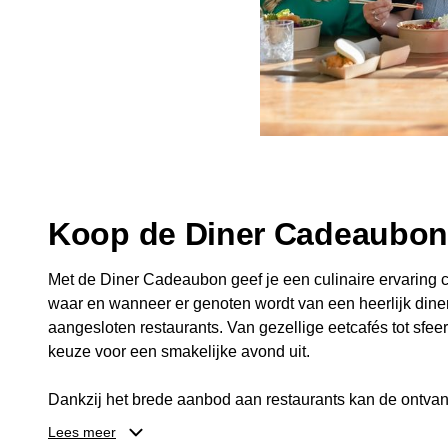
Koop de Diner Cadeaubo
Met de Diner Cadeaubon geef je een culinaire ervaring c
waar en wanneer er genoten wordt van een heerlijk diner
aangesloten restaurants. Van gezellige eetcafés tot sfeerv
keuze voor een smakelijke avond uit.
Dankzij het brede aanbod aan restaurants kan de ontvan
kiezen die past bij de smaak en gelegenheid. Zo geeft 
Lees meer
een diner, maar ook een gezellig moment om samen te g