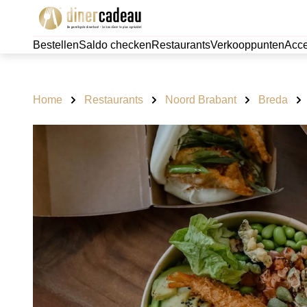
Bestellen
Saldo checken
Restaurants
Verkooppunten
Acce
Home
Restaurants
Noord Brabant
Breda