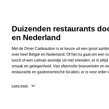
fijne avond.
Duizenden restaurants doo
en Nederland
Met de Diner Cadeaubon is er keuze uit een groot aanbo
over heel België en Nederland. Of het nu gaat om een ro
lunch of een culinair avondje uit met vrienden, er is altijd
smaak en gelegenheid. Van sfeervolle brasserieën en ee
restaurants en gastronomische locaties: er is voor ieder w
Dankzij het brede aanbod is er altijd een restaurant in de
Lees meer
Brussel, Antwerpen, Gent of Brugge. De ontvanger kiest
wordt genoten van deze culinaire ervaring. Zo is de Din
diner, maar een bijzondere belevenis.