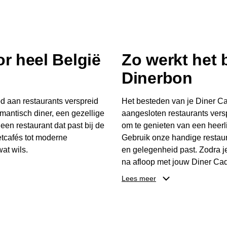
r heel België
Zo werkt het
Dinerbon
d aan restaurants verspreid
Het besteden van je Diner Ca
mantisch diner, een gezellige
aangesloten restaurants vers
 een restaurant dat past bij de
om te genieten van een heerli
tcafés tot moderne
Gebruik onze handige restaur
at wils.
en gelegenheid past. Zodra j
na afloop met jouw Diner Cad
 buurt, bijvoorbeeld in
één keer te besteden. Het re
Lees meer
 zelf waar en wanneer er
later worden gebruikt. Zo ge
er Cadeaubon niet alleen een