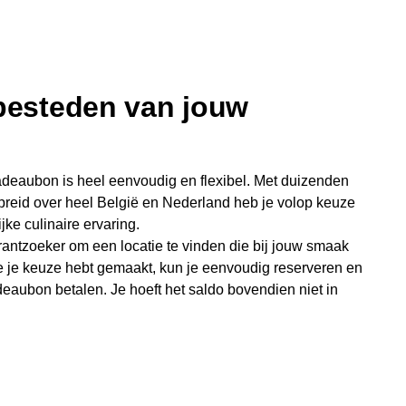
 besteden van jouw
deaubon is heel eenvoudig en flexibel. Met duizenden
preid over heel België en Nederland heb je volop keuze
jke culinaire ervaring.
antzoeker om een locatie te vinden die bij jouw smaak
e je keuze hebt gemaakt, kun je eenvoudig reserveren en
eaubon betalen. Je hoeft het saldo bovendien niet in
sterende bedrag blijft gewoon op de bon staan en kan
niet je keer op keer van bijzondere eetmomenten.