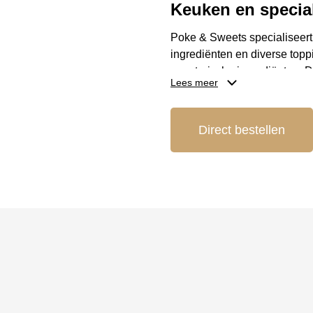
Keuken en special
Poke & Sweets specialiseert
ingrediënten en diverse toppi
vegetarische ingrediënten. 
Lees meer
verschillende toppings, sauz
terecht voor zoete lekkernije
maaltijd.
Direct bestellen
Locatie en bereik
Poke & Sweets bevindt zich i
bezorgen. Dankzij de central
wanneer het jou uitkomt. Oo
hier terecht.
Reserveer je tafel
Wil je genieten van een ver
eenvoudig online bestellen. Je