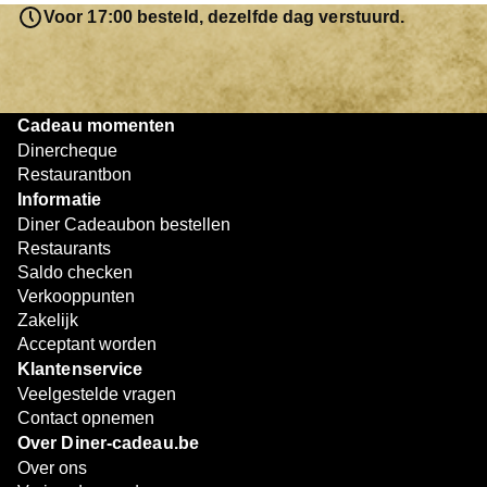
resterende bedrag blijft gewoon op de bon staan en kan
Voor 17:00 besteld, dezelfde dag verstuurd.
later worden gebruikt. Zo geniet je keer op keer van
bijzondere eetmomenten.
Cadeau momenten
Dinercheque
Restaurantbon
Informatie
Diner Cadeaubon bestellen
Restaurants
Saldo checken
Verkooppunten
Zakelijk
Acceptant worden
Klantenservice
Veelgestelde vragen
Contact opnemen
Over Diner-cadeau.be
Over ons