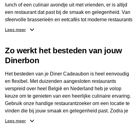
lunch of een culinair avondje uit met vrienden, er is altijd
een restaurant dat past bij de smaak en gelegenheid. Van
sfeervolle brasserieën en eetcafés tot moderne restaurants
en gastronomische locaties: er is voor ieder wat wils.
Lees meer
Dankzij het brede aanbod is er altijd een restaurant in de
Zo werkt het besteden van jouw
buurt, bijvoorbeeld in Brussel, Antwerpen, Gent of Brugge.
De ontvanger kiest zelf waar en wanneer er wordt genoten
Dinerbon
van deze culinaire ervaring. Zo is de Diner Cadeaubon
niet alleen een diner, maar een bijzondere belevenis.
Het besteden van je Diner Cadeaubon is heel eenvoudig
en flexibel. Met duizenden aangesloten restaurants
verspreid over heel België en Nederland heb je volop
keuze om te genieten van een heerlijke culinaire ervaring.
Gebruik onze handige restaurantzoeker om een locatie te
vinden die bij jouw smaak en gelegenheid past. Zodra je
je keuze hebt gemaakt, kun je eenvoudig reserveren en na
Lees meer
afloop met jouw Diner Cadeaubon betalen. Je hoeft het
saldo bovendien niet in één keer te besteden. Het