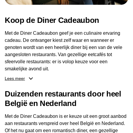
Koop de Diner Cadeaubon
Met de Diner Cadeaubon geef je een culinaire ervaring
cadeau. De ontvanger kiest zelf waar en wanneer er
genoten wordt van een heerlijk diner bij een van de vele
aangesloten restaurants. Van gezellige eetcafés tot
sfeervolle restaurants: er is volop keuze voor een
smakelijke avond uit.
Lees meer
Dankzij het brede aanbod aan restaurants kan de
ontvanger eenvoudig een locatie kiezen die past bij de
Duizenden restaurants door heel
smaak en gelegenheid. Zo geeft de Diner Cadeaubon niet
België en Nederland
alleen een diner, maar ook een gezellig moment om
samen te genieten van goed eten en een fijne avond.
Met de Diner Cadeaubon is er keuze uit een groot aanbod
aan restaurants verspreid over heel België en Nederland.
Of het nu gaat om een romantisch diner, een gezellige