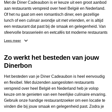
Met de Diner Cadeaubon is er keuze uit een groot aanbod
aan restaurants verspreid over heel België en Nederland.
Of het nu gaat om een romantisch diner, een gezellige
lunch of een culinair avondje uit met vrienden, er is altijd
een restaurant dat past bij de smaak en gelegenheid. Van
sfeervolle brasserieën en eetcafés tot moderne restaurants
en gastronomische locaties: er is voor ieder wat wils.
Lees meer
Dankzij het brede aanbod is er altijd een restaurant in de
Zo werkt het besteden van jouw
buurt, bijvoorbeeld in Brussel, Antwerpen, Gent of Brugge.
De ontvanger kiest zelf waar en wanneer er wordt genoten
Dinerbon
van deze culinaire ervaring. Zo is de Diner Cadeaubon
niet alleen een diner, maar een bijzondere belevenis.
Het besteden van je Diner Cadeaubon is heel eenvoudig
en flexibel. Met duizenden aangesloten restaurants
verspreid over heel België en Nederland heb je volop
keuze om te genieten van een heerlijke culinaire ervaring.
Gebruik onze handige restaurantzoeker om een locatie te
vinden die bij jouw smaak en gelegenheid past. Zodra je