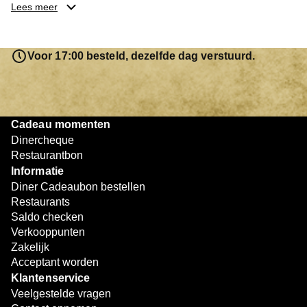
je keuze hebt gemaakt, kun je eenvoudig reserveren en na
Lees meer
afloop met jouw Diner Cadeaubon betalen. Je hoeft het
saldo bovendien niet in één keer te besteden. Het
resterende bedrag blijft gewoon op de bon staan en kan
Voor 17:00 besteld, dezelfde dag verstuurd.
later worden gebruikt. Zo geniet je keer op keer van
bijzondere eetmomenten.
Cadeau momenten
Dinercheque
Restaurantbon
Informatie
Diner Cadeaubon bestellen
Restaurants
Saldo checken
Verkooppunten
Zakelijk
Acceptant worden
Klantenservice
Veelgestelde vragen