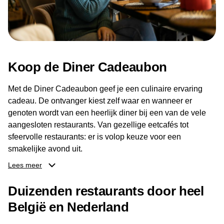
Koop de Diner Cadeaubon
Met de Diner Cadeaubon geef je een culinaire ervaring
cadeau. De ontvanger kiest zelf waar en wanneer er
genoten wordt van een heerlijk diner bij een van de vele
aangesloten restaurants. Van gezellige eetcafés tot
sfeervolle restaurants: er is volop keuze voor een
smakelijke avond uit.
Lees meer
Dankzij het brede aanbod aan restaurants kan de
ontvanger eenvoudig een locatie kiezen die past bij de
Duizenden restaurants door heel
smaak en gelegenheid. Zo geeft de Diner Cadeaubon niet
België en Nederland
alleen een diner, maar ook een gezellig moment om
samen te genieten van goed eten en een fijne avond.