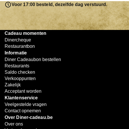
resterende bedrag blijft gewoon op de bon staan en kan
Voor 17:00 besteld, dezelfde dag verstuurd.
later worden gebruikt. Zo geniet je keer op keer van
bijzondere eetmomenten.
Cadeau momenten
Dinercheque
Restaurantbon
Informatie
Diner Cadeaubon bestellen
Restaurants
Saldo checken
Verkooppunten
Zakelijk
Acceptant worden
Klantenservice
Veelgestelde vragen
Contact opnemen
Over Diner-cadeau.be
Over ons