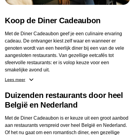
Koop de Diner Cadeaubon
Met de Diner Cadeaubon geef je een culinaire ervaring
cadeau. De ontvanger kiest zelf waar en wanneer er
genoten wordt van een heerlijk diner bij een van de vele
aangesloten restaurants. Van gezellige eetcafés tot
sfeervolle restaurants: er is volop keuze voor een
smakelijke avond uit.
Lees meer
Dankzij het brede aanbod aan restaurants kan de
ontvanger eenvoudig een locatie kiezen die past bij de
Duizenden restaurants door heel
smaak en gelegenheid. Zo geeft de Diner Cadeaubon niet
België en Nederland
alleen een diner, maar ook een gezellig moment om
samen te genieten van goed eten en een fijne avond.
Met de Diner Cadeaubon is er keuze uit een groot aanbod
aan restaurants verspreid over heel België en Nederland.
Of het nu gaat om een romantisch diner, een gezellige