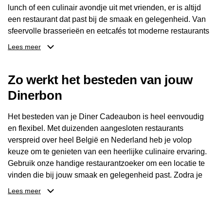
lunch of een culinair avondje uit met vrienden, er is altijd
een restaurant dat past bij de smaak en gelegenheid. Van
sfeervolle brasserieën en eetcafés tot moderne restaurants
en gastronomische locaties: er is voor ieder wat wils.
Lees meer
Dankzij het brede aanbod is er altijd een restaurant in de
Zo werkt het besteden van jouw
buurt, bijvoorbeeld in Brussel, Antwerpen, Gent of Brugge.
De ontvanger kiest zelf waar en wanneer er wordt genoten
Dinerbon
van deze culinaire ervaring. Zo is de Diner Cadeaubon
niet alleen een diner, maar een bijzondere belevenis.
Het besteden van je Diner Cadeaubon is heel eenvoudig
en flexibel. Met duizenden aangesloten restaurants
verspreid over heel België en Nederland heb je volop
keuze om te genieten van een heerlijke culinaire ervaring.
Gebruik onze handige restaurantzoeker om een locatie te
vinden die bij jouw smaak en gelegenheid past. Zodra je
je keuze hebt gemaakt, kun je eenvoudig reserveren en na
Lees meer
afloop met jouw Diner Cadeaubon betalen. Je hoeft het
saldo bovendien niet in één keer te besteden. Het