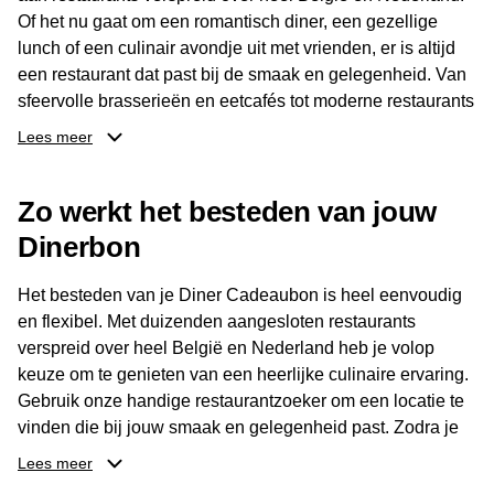
Of het nu gaat om een romantisch diner, een gezellige
lunch of een culinair avondje uit met vrienden, er is altijd
een restaurant dat past bij de smaak en gelegenheid. Van
sfeervolle brasserieën en eetcafés tot moderne restaurants
en gastronomische locaties: er is voor ieder wat wils.
Lees meer
Dankzij het brede aanbod is er altijd een restaurant in de
Zo werkt het besteden van jouw
buurt, bijvoorbeeld in Brussel, Antwerpen, Gent of Brugge.
De ontvanger kiest zelf waar en wanneer er wordt genoten
Dinerbon
van deze culinaire ervaring. Zo is de Diner Cadeaubon
niet alleen een diner, maar een bijzondere belevenis.
Het besteden van je Diner Cadeaubon is heel eenvoudig
en flexibel. Met duizenden aangesloten restaurants
verspreid over heel België en Nederland heb je volop
keuze om te genieten van een heerlijke culinaire ervaring.
Gebruik onze handige restaurantzoeker om een locatie te
vinden die bij jouw smaak en gelegenheid past. Zodra je
je keuze hebt gemaakt, kun je eenvoudig reserveren en na
Lees meer
afloop met jouw Diner Cadeaubon betalen. Je hoeft het