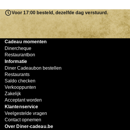
saldo bovendien niet in één keer te besteden. Het
resterende bedrag blijft gewoon op de bon staan en kan
Voor 17:00 besteld, dezelfde dag verstuurd.
later worden gebruikt. Zo geniet je keer op keer van
bijzondere eetmomenten.
Cadeau momenten
Dinercheque
Restaurantbon
Informatie
Diner Cadeaubon bestellen
Restaurants
Saldo checken
Verkooppunten
Zakelijk
Acceptant worden
Klantenservice
Veelgestelde vragen
Contact opnemen
Over Diner-cadeau.be