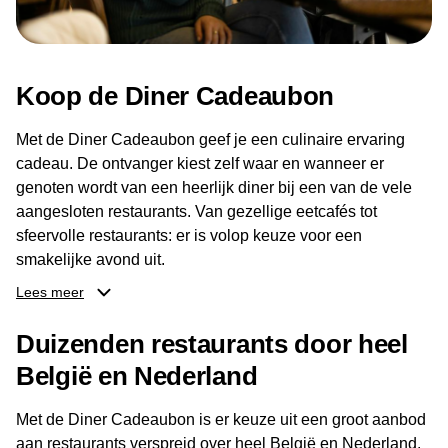
Koop de Diner Cadeaubon
Met de Diner Cadeaubon geef je een culinaire ervaring
cadeau. De ontvanger kiest zelf waar en wanneer er
genoten wordt van een heerlijk diner bij een van de vele
aangesloten restaurants. Van gezellige eetcafés tot
sfeervolle restaurants: er is volop keuze voor een
smakelijke avond uit.
Lees meer
Dankzij het brede aanbod aan restaurants kan de
ontvanger eenvoudig een locatie kiezen die past bij de
Duizenden restaurants door heel
smaak en gelegenheid. Zo geeft de Diner Cadeaubon niet
België en Nederland
alleen een diner, maar ook een gezellig moment om
samen te genieten van goed eten en een fijne avond.
Met de Diner Cadeaubon is er keuze uit een groot aanbod
aan restaurants verspreid over heel België en Nederland.