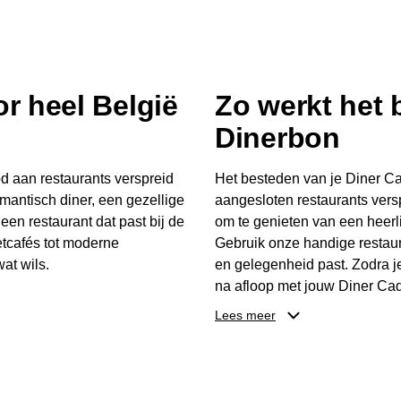
r heel België
Zo werkt het
Dinerbon
d aan restaurants verspreid
Het besteden van je Diner Ca
mantisch diner, een gezellige
aangesloten restaurants vers
 een restaurant dat past bij de
om te genieten van een heerli
tcafés tot moderne
Gebruik onze handige restaur
at wils.
en gelegenheid past. Zodra j
na afloop met jouw Diner Cad
 buurt, bijvoorbeeld in
één keer te besteden. Het re
Lees meer
 zelf waar en wanneer er
later worden gebruikt. Zo ge
er Cadeaubon niet alleen een