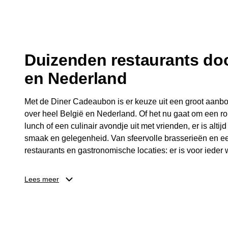
fijne avond.
Duizenden restaurants doo
en Nederland
Met de Diner Cadeaubon is er keuze uit een groot aanbo
over heel België en Nederland. Of het nu gaat om een ro
lunch of een culinair avondje uit met vrienden, er is altijd
smaak en gelegenheid. Van sfeervolle brasserieën en ee
restaurants en gastronomische locaties: er is voor ieder w
Dankzij het brede aanbod is er altijd een restaurant in de
Lees meer
Brussel, Antwerpen, Gent of Brugge. De ontvanger kiest
wordt genoten van deze culinaire ervaring. Zo is de Din
diner, maar een bijzondere belevenis.