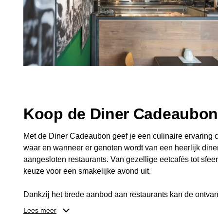
Koop de Diner Cadeaubo
Met de Diner Cadeaubon geef je een culinaire ervaring c
waar en wanneer er genoten wordt van een heerlijk diner
aangesloten restaurants. Van gezellige eetcafés tot sfeerv
keuze voor een smakelijke avond uit.
Dankzij het brede aanbod aan restaurants kan de ontvan
kiezen die past bij de smaak en gelegenheid. Zo geeft 
Lees meer
een diner, maar ook een gezellig moment om samen te g