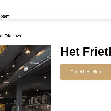
ptant
et Friethuys
Het Frie
Direct bestellen