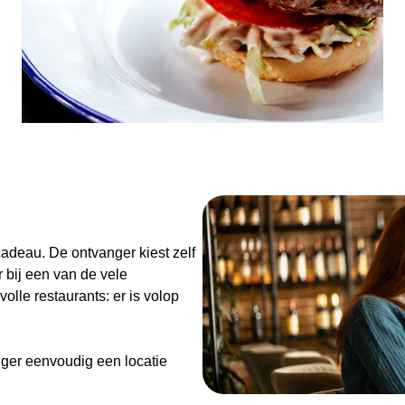
n
adeau. De ontvanger kiest zelf
 bij een van de vele
olle restaurants: er is volop
ger eenvoudig een locatie
de Diner Cadeaubon niet alleen
enieten van goed eten en een