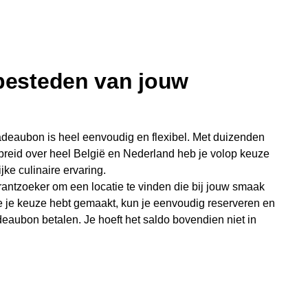
 besteden van jouw
deaubon is heel eenvoudig en flexibel. Met duizenden
preid over heel België en Nederland heb je volop keuze
jke culinaire ervaring.
antzoeker om een locatie te vinden die bij jouw smaak
e je keuze hebt gemaakt, kun je eenvoudig reserveren en
eaubon betalen. Je hoeft het saldo bovendien niet in
sterende bedrag blijft gewoon op de bon staan en kan
niet je keer op keer van bijzondere eetmomenten.