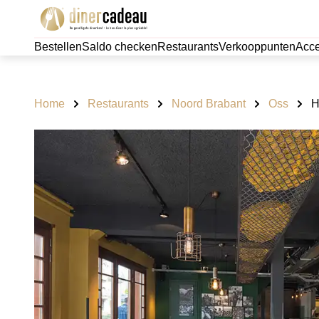
Bestellen
Saldo checken
Restaurants
Verkooppunten
Acce
Home
Restaurants
Noord Brabant
Oss
H