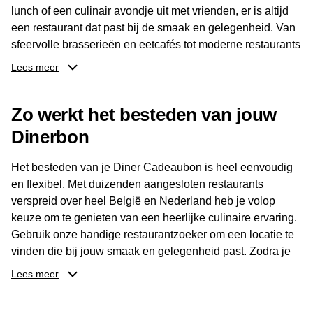
lunch of een culinair avondje uit met vrienden, er is altijd
een restaurant dat past bij de smaak en gelegenheid. Van
sfeervolle brasserieën en eetcafés tot moderne restaurants
en gastronomische locaties: er is voor ieder wat wils.
Lees meer
Dankzij het brede aanbod is er altijd een restaurant in de
Zo werkt het besteden van jouw
buurt, bijvoorbeeld in Brussel, Antwerpen, Gent of Brugge.
De ontvanger kiest zelf waar en wanneer er wordt genoten
Dinerbon
van deze culinaire ervaring. Zo is de Diner Cadeaubon
niet alleen een diner, maar een bijzondere belevenis.
Het besteden van je Diner Cadeaubon is heel eenvoudig
en flexibel. Met duizenden aangesloten restaurants
verspreid over heel België en Nederland heb je volop
keuze om te genieten van een heerlijke culinaire ervaring.
Gebruik onze handige restaurantzoeker om een locatie te
vinden die bij jouw smaak en gelegenheid past. Zodra je
je keuze hebt gemaakt, kun je eenvoudig reserveren en na
Lees meer
afloop met jouw Diner Cadeaubon betalen. Je hoeft het
saldo bovendien niet in één keer te besteden. Het