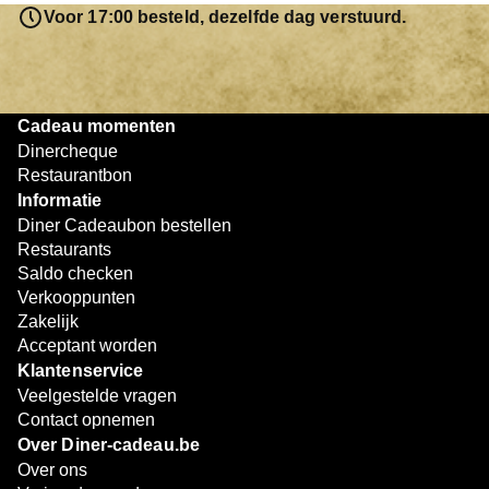
resterende bedrag blijft gewoon op de bon staan en kan
Voor 17:00 besteld, dezelfde dag verstuurd.
later worden gebruikt. Zo geniet je keer op keer van
bijzondere eetmomenten.
Cadeau momenten
Dinercheque
Restaurantbon
Informatie
Diner Cadeaubon bestellen
Restaurants
Saldo checken
Verkooppunten
Zakelijk
Acceptant worden
Klantenservice
Veelgestelde vragen
Contact opnemen
Over Diner-cadeau.be
Over ons