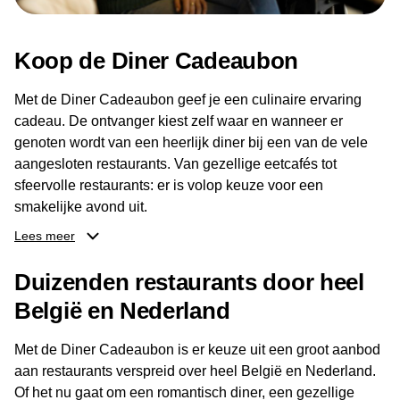
Koop de Diner Cadeaubon
Met de Diner Cadeaubon geef je een culinaire ervaring
cadeau. De ontvanger kiest zelf waar en wanneer er
genoten wordt van een heerlijk diner bij een van de vele
aangesloten restaurants. Van gezellige eetcafés tot
sfeervolle restaurants: er is volop keuze voor een
smakelijke avond uit.
Lees meer
Dankzij het brede aanbod aan restaurants kan de
ontvanger eenvoudig een locatie kiezen die past bij de
Duizenden restaurants door heel
smaak en gelegenheid. Zo geeft de Diner Cadeaubon niet
België en Nederland
alleen een diner, maar ook een gezellig moment om
samen te genieten van goed eten en een fijne avond.
Met de Diner Cadeaubon is er keuze uit een groot aanbod
aan restaurants verspreid over heel België en Nederland.
Of het nu gaat om een romantisch diner, een gezellige