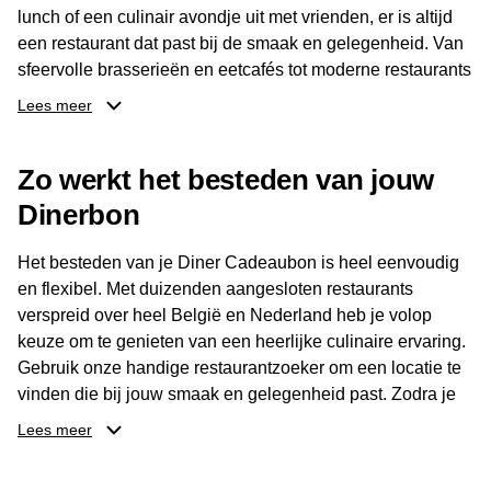
lunch of een culinair avondje uit met vrienden, er is altijd
een restaurant dat past bij de smaak en gelegenheid. Van
sfeervolle brasserieën en eetcafés tot moderne restaurants
en gastronomische locaties: er is voor ieder wat wils.
Lees meer
Dankzij het brede aanbod is er altijd een restaurant in de
Zo werkt het besteden van jouw
buurt, bijvoorbeeld in Brussel, Antwerpen, Gent of Brugge.
De ontvanger kiest zelf waar en wanneer er wordt genoten
Dinerbon
van deze culinaire ervaring. Zo is de Diner Cadeaubon
niet alleen een diner, maar een bijzondere belevenis.
Het besteden van je Diner Cadeaubon is heel eenvoudig
en flexibel. Met duizenden aangesloten restaurants
verspreid over heel België en Nederland heb je volop
keuze om te genieten van een heerlijke culinaire ervaring.
Gebruik onze handige restaurantzoeker om een locatie te
vinden die bij jouw smaak en gelegenheid past. Zodra je
je keuze hebt gemaakt, kun je eenvoudig reserveren en na
Lees meer
afloop met jouw Diner Cadeaubon betalen. Je hoeft het
saldo bovendien niet in één keer te besteden. Het