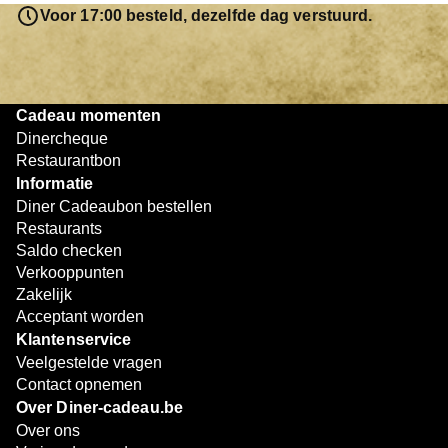
resterende bedrag blijft gewoon op de bon staan en kan
Voor 17:00 besteld, dezelfde dag verstuurd.
later worden gebruikt. Zo geniet je keer op keer van
bijzondere eetmomenten.
Cadeau momenten
Dinercheque
Restaurantbon
Informatie
Diner Cadeaubon bestellen
Restaurants
Saldo checken
Verkooppunten
Zakelijk
Acceptant worden
Klantenservice
Veelgestelde vragen
Contact opnemen
Over Diner-cadeau.be
Over ons