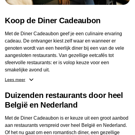
Koop de Diner Cadeaubon
Met de Diner Cadeaubon geef je een culinaire ervaring
cadeau. De ontvanger kiest zelf waar en wanneer er
genoten wordt van een heerlijk diner bij een van de vele
aangesloten restaurants. Van gezellige eetcafés tot
sfeervolle restaurants: er is volop keuze voor een
smakelijke avond uit.
Lees meer
Dankzij het brede aanbod aan restaurants kan de
ontvanger eenvoudig een locatie kiezen die past bij de
Duizenden restaurants door heel
smaak en gelegenheid. Zo geeft de Diner Cadeaubon niet
België en Nederland
alleen een diner, maar ook een gezellig moment om
samen te genieten van goed eten en een fijne avond.
Met de Diner Cadeaubon is er keuze uit een groot aanbod
aan restaurants verspreid over heel België en Nederland.
Of het nu gaat om een romantisch diner, een gezellige