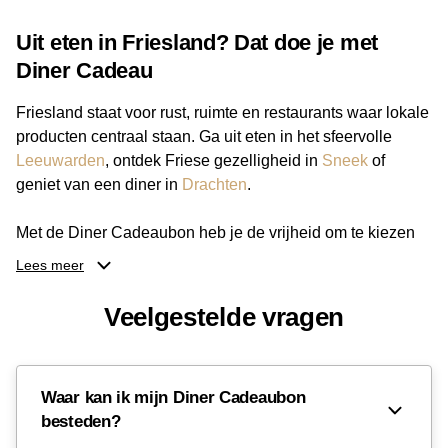
Uit eten in Friesland? Dat doe je met
Diner Cadeau
Friesland staat voor rust, ruimte en restaurants waar lokale
producten centraal staan. Ga uit eten in het sfeervolle
Leeuwarden
, ontdek Friese gezelligheid in
Sneek
of
geniet van een diner in
Drachten
.
Met de Diner Cadeaubon heb je de vrijheid om te kiezen
uit talloze horecagelegenheden door heel Friesland.
Lees meer
Benieuwd waar je deze bon precies kunt verzilveren? In
de volledige provincie vind je diverse aangesloten zaken,
Veelgestelde vragen
zodat er voor elke gelegenheid een passende tafel te
vinden is. Wil je iemand een onvergetelijke avond cadeau
doen? Bestel dan de
Diner Cadeaubon
en ontdek de
Waar kan ik mijn Diner Cadeaubon
beste adresjes in Friesland!
besteden?