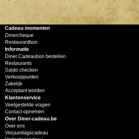
op met het restaurant om te reserveren.
Geniet van je diner:
Neem je Diner Cadeaubon mee
en lever deze in bij het afrekenen.
Betaal eventueel bij:
Is het saldo op de cadeaubon
Cadeau momenten
niet voldoende, dan kun je het resterende bedrag
Dinercheque
eenvoudig bijbetalen met een andere betaalmethode.
Restaurantbon
Informatie
Zo eenvoudig werkt het. Of je nu met z’n tweeën dineert of
Diner Cadeaubon bestellen
gezellig uit eten gaat met vrienden, met de Diner
Restaurants
Cadeaubon geniet je altijd van een smakelijk moment.
Saldo checken
Verkooppunten
Zakelijk
Acceptant worden
Klantenservice
Veelgestelde vragen
Contact opnemen
Over Diner-cadeau.be
Over ons
Verjaardagscadeau