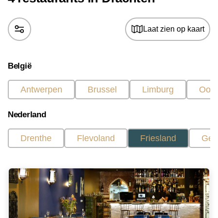
Laat zien op kaart
België
Antwerpen
Brussel
Limburg
Oost
Nederland
Drenthe
Flevoland
Friesland
Gel