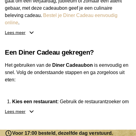
gaat om een verjaardag, jubileum of zomaar een attent
gebaar, met deze cadeaubon geef je een culinaire
beleving cadeau.
Bestel je Diner Cadeau eenvoudig
online
.
Lees meer
Van luxe restaurants tot gezellige eetcafés: de ontvanger
bepaalt zelf waar hij of zij gaat eten. Daarnaast kies je zelf
Een Diner Cadeau gekregen?
het bedrag, zodat de cadeaubon altijd past bij je budget.
Met de Diner Cadeaubon geef je een geschenk dat altijd
Het gebruiken van de
Diner Cadeaubon
is eenvoudig en
goed ontvangen wordt.
snel. Volg de onderstaande stappen en ga zorgeloos uit
eten:
Kies een restaurant:
Gebruik de restaurantzoeker om
een locatie te vinden waar je de cadeaubon kunt
Lees meer
besteden. Je hebt keuze uit meer dan
3.250
restaurants
.
Reserveer je tafel:
Neem indien nodig vooraf contact
Voor 17:00 besteld, dezelfde dag verstuurd.