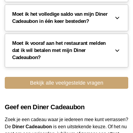
Waarom de Diner Cadeaubon in Friesland?
Geldig bij een groot aantal kwaliteitsrestaurants in heel
Moet ik het volledige saldo van mijn Diner
Friesland
Cadeaubon in één keer besteden?
Ruime keuze uit internationale en lokale keukens
Het ideale geschenk voor elke fijnproever
Moet ik vooraf aan het restaurant melden
Bekijk hier
alle deelnemende restaurants in Friesland
en
dat ik wil betalen met mijn Diner
reserveer vandaag nog je plekje.
Cadeaubon?
Bekijk alle veelgestelde vragen
Geef een Diner Cadeaubon
Zoek je een cadeau waar je iedereen mee kunt verrassen?
De
Diner Cadeaubon
is een uitstekende keuze. Of het nu