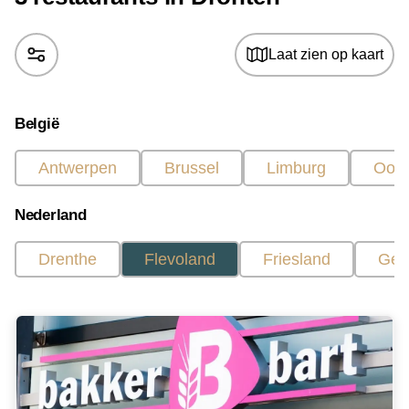
Laat zien op kaart
België
Antwerpen
Brussel
Limburg
Oost
Nederland
Drenthe
Flevoland
Friesland
Gel