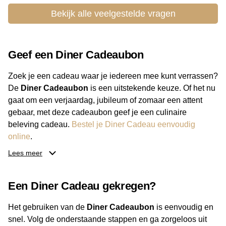
Bekijk alle veelgestelde vragen
Geef een Diner Cadeaubon
Zoek je een cadeau waar je iedereen mee kunt verrassen?
De
Diner Cadeaubon
is een uitstekende keuze. Of het nu
gaat om een verjaardag, jubileum of zomaar een attent
gebaar, met deze cadeaubon geef je een culinaire
beleving cadeau.
Bestel je Diner Cadeau eenvoudig
online
.
Lees meer
Van luxe restaurants tot gezellige eetcafés: de ontvanger
bepaalt zelf waar hij of zij gaat eten. Daarnaast kies je zelf
Een Diner Cadeau gekregen?
het bedrag, zodat de cadeaubon altijd past bij je budget.
Met de Diner Cadeaubon geef je een geschenk dat altijd
Het gebruiken van de
Diner Cadeaubon
is eenvoudig en
goed ontvangen wordt.
snel. Volg de onderstaande stappen en ga zorgeloos uit