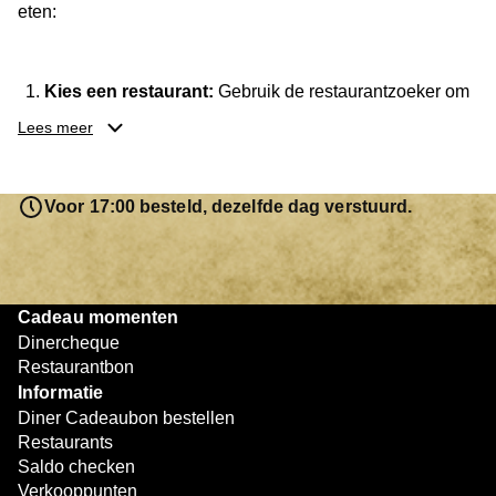
eten:
Kies een restaurant:
Gebruik de restaurantzoeker om
een locatie te vinden waar je de cadeaubon kunt
Lees meer
besteden. Je hebt keuze uit meer dan
3.250
restaurants
.
Reserveer je tafel:
Neem indien nodig vooraf contact
Voor 17:00 besteld, dezelfde dag verstuurd.
op met het restaurant om te reserveren.
Geniet van je diner:
Neem je Diner Cadeaubon mee
en lever deze in bij het afrekenen.
Betaal eventueel bij:
Is het saldo op de cadeaubon
Cadeau momenten
niet voldoende, dan kun je het resterende bedrag
Dinercheque
eenvoudig bijbetalen met een andere betaalmethode.
Restaurantbon
Informatie
Zo eenvoudig werkt het. Of je nu met z’n tweeën dineert of
Diner Cadeaubon bestellen
gezellig uit eten gaat met vrienden, met de Diner
Restaurants
Cadeaubon geniet je altijd van een smakelijk moment.
Saldo checken
Verkooppunten