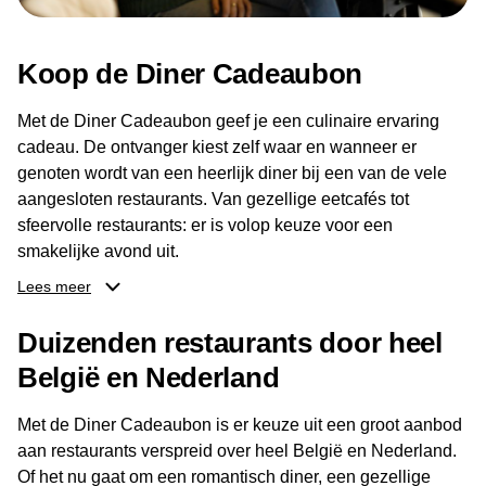
Koop de Diner Cadeaubon
Met de Diner Cadeaubon geef je een culinaire ervaring
cadeau. De ontvanger kiest zelf waar en wanneer er
genoten wordt van een heerlijk diner bij een van de vele
aangesloten restaurants. Van gezellige eetcafés tot
sfeervolle restaurants: er is volop keuze voor een
smakelijke avond uit.
Lees meer
Dankzij het brede aanbod aan restaurants kan de
ontvanger eenvoudig een locatie kiezen die past bij de
Duizenden restaurants door heel
smaak en gelegenheid. Zo geeft de Diner Cadeaubon niet
België en Nederland
alleen een diner, maar ook een gezellig moment om
samen te genieten van goed eten en een fijne avond.
Met de Diner Cadeaubon is er keuze uit een groot aanbod
aan restaurants verspreid over heel België en Nederland.
Of het nu gaat om een romantisch diner, een gezellige