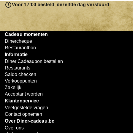
resterende bedrag blijft gewoon op de bon staan en kan
Voor 17:00 besteld, dezelfde dag verstuurd.
later worden gebruikt. Zo geniet je keer op keer van
bijzondere eetmomenten.
Cadeau momenten
Dinercheque
Restaurantbon
Informatie
Diner Cadeaubon bestellen
Restaurants
Saldo checken
Verkooppunten
Zakelijk
Acceptant worden
Klantenservice
Veelgestelde vragen
Contact opnemen
Over Diner-cadeau.be
Over ons