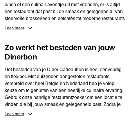
lunch of een culinair avondje uit met vrienden, er is altijd
een restaurant dat past bij de smaak en gelegenheid. Van
sfeervolle brasserieën en eetcafés tot moderne restaurants
en gastronomische locaties: er is voor ieder wat wils.
Lees meer
Dankzij het brede aanbod is er altijd een restaurant in de
Zo werkt het besteden van jouw
buurt, bijvoorbeeld in Brussel, Antwerpen, Gent of Brugge.
De ontvanger kiest zelf waar en wanneer er wordt genoten
Dinerbon
van deze culinaire ervaring. Zo is de Diner Cadeaubon
niet alleen een diner, maar een bijzondere belevenis.
Het besteden van je Diner Cadeaubon is heel eenvoudig
en flexibel. Met duizenden aangesloten restaurants
verspreid over heel België en Nederland heb je volop
keuze om te genieten van een heerlijke culinaire ervaring.
Gebruik onze handige restaurantzoeker om een locatie te
vinden die bij jouw smaak en gelegenheid past. Zodra je
je keuze hebt gemaakt, kun je eenvoudig reserveren en na
Lees meer
afloop met jouw Diner Cadeaubon betalen. Je hoeft het
saldo bovendien niet in één keer te besteden. Het