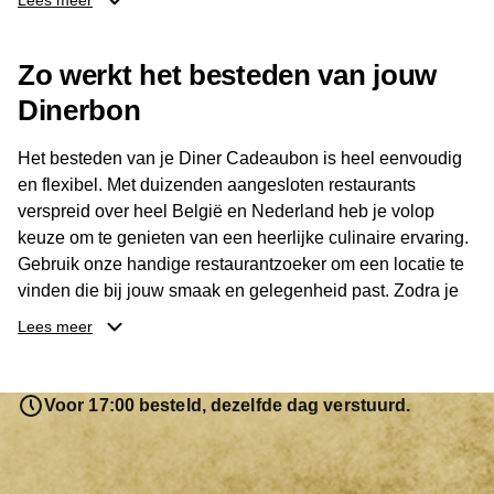
Lees meer
Dankzij het brede aanbod is er altijd een restaurant in de
Zo werkt het besteden van jouw
buurt, bijvoorbeeld in Brussel, Antwerpen, Gent of Brugge.
De ontvanger kiest zelf waar en wanneer er wordt genoten
Dinerbon
van deze culinaire ervaring. Zo is de Diner Cadeaubon
niet alleen een diner, maar een bijzondere belevenis.
Het besteden van je Diner Cadeaubon is heel eenvoudig
en flexibel. Met duizenden aangesloten restaurants
verspreid over heel België en Nederland heb je volop
keuze om te genieten van een heerlijke culinaire ervaring.
Gebruik onze handige restaurantzoeker om een locatie te
vinden die bij jouw smaak en gelegenheid past. Zodra je
je keuze hebt gemaakt, kun je eenvoudig reserveren en na
Lees meer
afloop met jouw Diner Cadeaubon betalen. Je hoeft het
saldo bovendien niet in één keer te besteden. Het
resterende bedrag blijft gewoon op de bon staan en kan
Voor 17:00 besteld, dezelfde dag verstuurd.
later worden gebruikt. Zo geniet je keer op keer van
bijzondere eetmomenten.