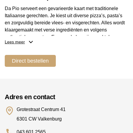
Da Pio serveert een gevarieerde kaart met traditionele
Italiaanse gerechten. Je kiest uit diverse pizza’s, pasta’s
en zorgvuldig bereide vlees- en visgerechten. Alles wordt
klaargemaakt met verse ingrediënten en volgens
authentieke recepten. Een goed glas wijn maakt de
Lees meer
culinaire beleving compleet.
Locatie en bereikbaarheid
Direct bestellen
Het restaurant ligt aan de Grotestraat Centrum in
Valkenburg en is goed bereikbaar te voet, met de fiets en
met de auto. In de omgeving zijn parkeermogelijkheden
aanwezig, waardoor ook bezoekers van buiten de stad
Adres en contact
gemakkelijk langskomen.
Grotestraat Centrum 41
Reserveer je tafel
6301 CW Valkenburg
Wil je zeker zijn van een plekje, dan is vooraf reserveren
aanbevolen. Dit kan eenvoudig telefonisch of via de
043 601 2565