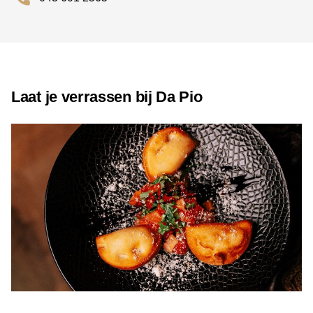
website, vooral tijdens drukke weekenden en
vakantieperiodes.
Kom eten bij Restaurant Da Pio met
de Diner Cadeaubon
Laat je verrassen bij Da Pio
Je kunt bij Da Pio ook genieten met je Diner Cadeaubon.
Het restaurant accepteert deze cadeaubon, wat het een
feestelijke en flexibele manier maakt om iemand te
verrassen of zelf een culinaire avond te beleven.
Contactgegevens
Adres: Grotestraat Centrum 41, 6301 CW Valkenburg
Telefoon: 043-6012565
Openingstijden
Maandag: gesloten