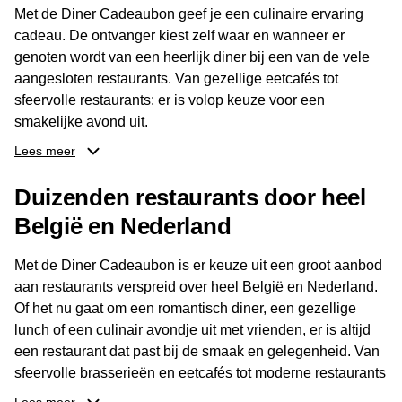
Met de Diner Cadeaubon geef je een culinaire ervaring
cadeau. De ontvanger kiest zelf waar en wanneer er
genoten wordt van een heerlijk diner bij een van de vele
aangesloten restaurants. Van gezellige eetcafés tot
sfeervolle restaurants: er is volop keuze voor een
smakelijke avond uit.
Lees meer
Dankzij het brede aanbod aan restaurants kan de
ontvanger eenvoudig een locatie kiezen die past bij de
Duizenden restaurants door heel
smaak en gelegenheid. Zo geeft de Diner Cadeaubon niet
België en Nederland
alleen een diner, maar ook een gezellig moment om
samen te genieten van goed eten en een fijne avond.
Met de Diner Cadeaubon is er keuze uit een groot aanbod
aan restaurants verspreid over heel België en Nederland.
Of het nu gaat om een romantisch diner, een gezellige
lunch of een culinair avondje uit met vrienden, er is altijd
een restaurant dat past bij de smaak en gelegenheid. Van
sfeervolle brasserieën en eetcafés tot moderne restaurants
en gastronomische locaties: er is voor ieder wat wils.