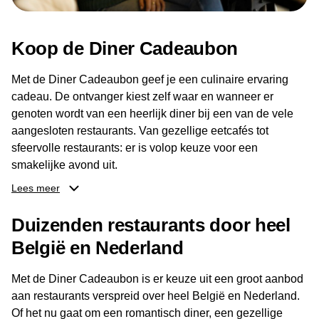
Koop de Diner Cadeaubon
Met de Diner Cadeaubon geef je een culinaire ervaring
cadeau. De ontvanger kiest zelf waar en wanneer er
genoten wordt van een heerlijk diner bij een van de vele
aangesloten restaurants. Van gezellige eetcafés tot
sfeervolle restaurants: er is volop keuze voor een
smakelijke avond uit.
Lees meer
Dankzij het brede aanbod aan restaurants kan de
ontvanger eenvoudig een locatie kiezen die past bij de
Duizenden restaurants door heel
smaak en gelegenheid. Zo geeft de Diner Cadeaubon niet
België en Nederland
alleen een diner, maar ook een gezellig moment om
samen te genieten van goed eten en een fijne avond.
Met de Diner Cadeaubon is er keuze uit een groot aanbod
aan restaurants verspreid over heel België en Nederland.
Of het nu gaat om een romantisch diner, een gezellige