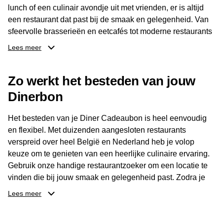
lunch of een culinair avondje uit met vrienden, er is altijd
een restaurant dat past bij de smaak en gelegenheid. Van
sfeervolle brasserieën en eetcafés tot moderne restaurants
en gastronomische locaties: er is voor ieder wat wils.
Lees meer
Dankzij het brede aanbod is er altijd een restaurant in de
Zo werkt het besteden van jouw
buurt, bijvoorbeeld in Brussel, Antwerpen, Gent of Brugge.
De ontvanger kiest zelf waar en wanneer er wordt genoten
Dinerbon
van deze culinaire ervaring. Zo is de Diner Cadeaubon
niet alleen een diner, maar een bijzondere belevenis.
Het besteden van je Diner Cadeaubon is heel eenvoudig
en flexibel. Met duizenden aangesloten restaurants
verspreid over heel België en Nederland heb je volop
keuze om te genieten van een heerlijke culinaire ervaring.
Gebruik onze handige restaurantzoeker om een locatie te
vinden die bij jouw smaak en gelegenheid past. Zodra je
je keuze hebt gemaakt, kun je eenvoudig reserveren en na
Lees meer
afloop met jouw Diner Cadeaubon betalen. Je hoeft het
saldo bovendien niet in één keer te besteden. Het