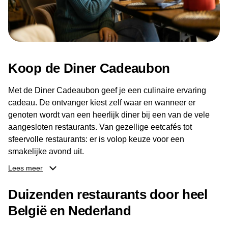
Koop de Diner Cadeaubon
Met de Diner Cadeaubon geef je een culinaire ervaring
cadeau. De ontvanger kiest zelf waar en wanneer er
genoten wordt van een heerlijk diner bij een van de vele
aangesloten restaurants. Van gezellige eetcafés tot
sfeervolle restaurants: er is volop keuze voor een
smakelijke avond uit.
Lees meer
Dankzij het brede aanbod aan restaurants kan de
ontvanger eenvoudig een locatie kiezen die past bij de
Duizenden restaurants door heel
smaak en gelegenheid. Zo geeft de Diner Cadeaubon niet
België en Nederland
alleen een diner, maar ook een gezellig moment om
samen te genieten van goed eten en een fijne avond.