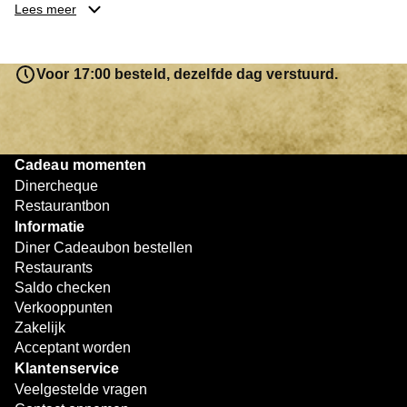
je keuze hebt gemaakt, kun je eenvoudig reserveren en na
Lees meer
afloop met jouw Diner Cadeaubon betalen. Je hoeft het
saldo bovendien niet in één keer te besteden. Het
resterende bedrag blijft gewoon op de bon staan en kan
Voor 17:00 besteld, dezelfde dag verstuurd.
later worden gebruikt. Zo geniet je keer op keer van
bijzondere eetmomenten.
Cadeau momenten
Dinercheque
Restaurantbon
Informatie
Diner Cadeaubon bestellen
Restaurants
Saldo checken
Verkooppunten
Zakelijk
Acceptant worden
Klantenservice
Veelgestelde vragen