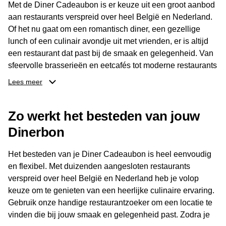
Met de Diner Cadeaubon is er keuze uit een groot aanbod
aan restaurants verspreid over heel België en Nederland.
Of het nu gaat om een romantisch diner, een gezellige
lunch of een culinair avondje uit met vrienden, er is altijd
een restaurant dat past bij de smaak en gelegenheid. Van
sfeervolle brasserieën en eetcafés tot moderne restaurants
en gastronomische locaties: er is voor ieder wat wils.
Lees meer
Dankzij het brede aanbod is er altijd een restaurant in de
Zo werkt het besteden van jouw
buurt, bijvoorbeeld in Brussel, Antwerpen, Gent of Brugge.
De ontvanger kiest zelf waar en wanneer er wordt genoten
Dinerbon
van deze culinaire ervaring. Zo is de Diner Cadeaubon
niet alleen een diner, maar een bijzondere belevenis.
Het besteden van je Diner Cadeaubon is heel eenvoudig
en flexibel. Met duizenden aangesloten restaurants
verspreid over heel België en Nederland heb je volop
keuze om te genieten van een heerlijke culinaire ervaring.
Gebruik onze handige restaurantzoeker om een locatie te
vinden die bij jouw smaak en gelegenheid past. Zodra je