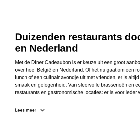
fijne avond.
Duizenden restaurants doo
en Nederland
Met de Diner Cadeaubon is er keuze uit een groot aanbo
over heel België en Nederland. Of het nu gaat om een ro
lunch of een culinair avondje uit met vrienden, er is altijd
smaak en gelegenheid. Van sfeervolle brasserieën en ee
restaurants en gastronomische locaties: er is voor ieder w
Dankzij het brede aanbod is er altijd een restaurant in de
Lees meer
Brussel, Antwerpen, Gent of Brugge. De ontvanger kiest
wordt genoten van deze culinaire ervaring. Zo is de Din
diner, maar een bijzondere belevenis.