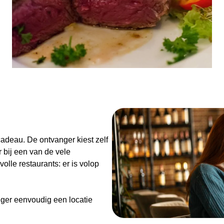
n
adeau. De ontvanger kiest zelf
 bij een van de vele
olle restaurants: er is volop
ger eenvoudig een locatie
de Diner Cadeaubon niet alleen
enieten van goed eten en een