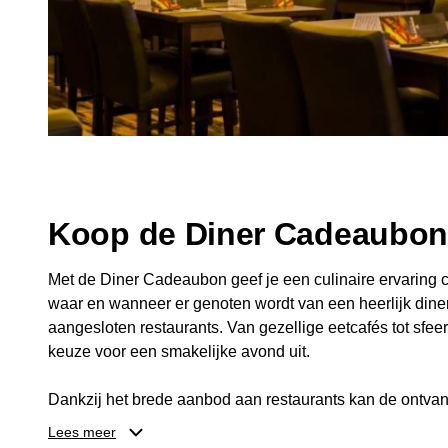
Koop de Diner Cadeaubo
Met de Diner Cadeaubon geef je een culinaire ervaring c
waar en wanneer er genoten wordt van een heerlijk diner
aangesloten restaurants. Van gezellige eetcafés tot sfeerv
keuze voor een smakelijke avond uit.
Dankzij het brede aanbod aan restaurants kan de ontvan
kiezen die past bij de smaak en gelegenheid. Zo geeft 
Lees meer
een diner, maar ook een gezellig moment om samen te g