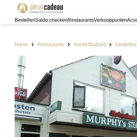
Bestellen
Saldo checken
Restaurants
Verkooppunten
Acce
Home
Restaurants
Noord Brabant
Oosterhou