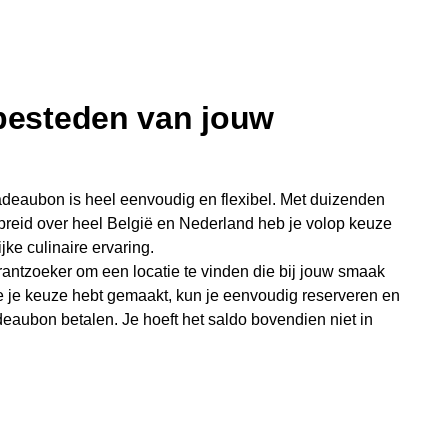
 besteden van jouw
deaubon is heel eenvoudig en flexibel. Met duizenden
preid over heel België en Nederland heb je volop keuze
jke culinaire ervaring.
antzoeker om een locatie te vinden die bij jouw smaak
e je keuze hebt gemaakt, kun je eenvoudig reserveren en
eaubon betalen. Je hoeft het saldo bovendien niet in
sterende bedrag blijft gewoon op de bon staan en kan
niet je keer op keer van bijzondere eetmomenten.