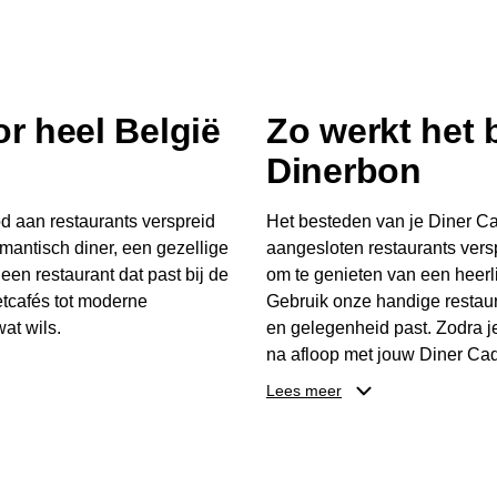
r heel België
Zo werkt het
Dinerbon
d aan restaurants verspreid
Het besteden van je Diner Ca
mantisch diner, een gezellige
aangesloten restaurants vers
 een restaurant dat past bij de
om te genieten van een heerli
tcafés tot moderne
Gebruik onze handige restaur
at wils.
en gelegenheid past. Zodra j
na afloop met jouw Diner Cad
 buurt, bijvoorbeeld in
één keer te besteden. Het re
Lees meer
 zelf waar en wanneer er
later worden gebruikt. Zo ge
er Cadeaubon niet alleen een