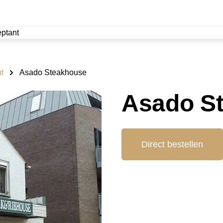
ptant
t
Asado Steakhouse
Asado S
Direct bestellen