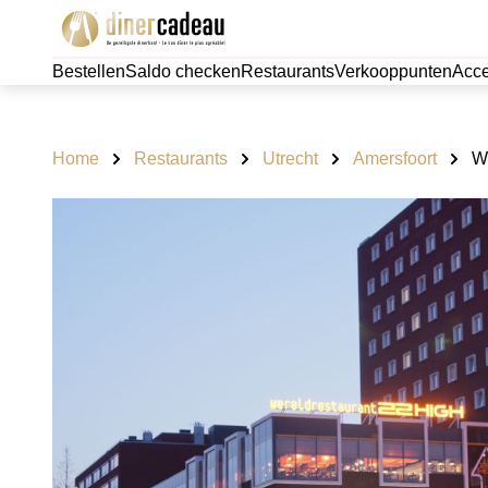
Bestellen
Saldo checken
Restaurants
Verkooppunten
Acce
Home
Restaurants
Utrecht
Amersfoort
W