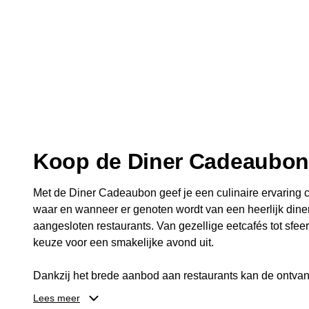
Koop de Diner Cadeaubo
Met de Diner Cadeaubon geef je een culinaire ervaring c
waar en wanneer er genoten wordt van een heerlijk diner
aangesloten restaurants. Van gezellige eetcafés tot sfeerv
keuze voor een smakelijke avond uit.
Dankzij het brede aanbod aan restaurants kan de ontvan
kiezen die past bij de smaak en gelegenheid. Zo geeft 
Lees meer
een diner, maar ook een gezellig moment om samen te g