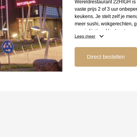
Wereldrestaurant 22HIGH is 
vaste prijs 2 of 3 uur onbeper
keukens. Je stelt zelf je me
meer sushi, wokgerechten, gr
specialiteiten. Heel wat ger
Lees meer
gespecialiseerde koks en alc
Locatie en bereik
Direct bestellen
Wereldrestaurant 22HIGH is 
gebouw van Mercure Hotel Am
ligging is centraal, vlak bij
Daardoor is het restaurant v
vervoer.
Reserveer je tafel
Wil je komen genieten van ee
22HIGH? Reserveren kan eenv
groepen, gezinnen met kinde