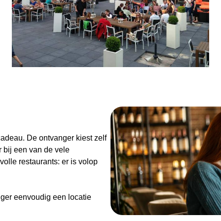
Maandag: 17:00 – 22:00
Dinsdag: gesloten
Woensdag: 17:00 – 22:00
Donderdag: 17:00 – 22:00
Vrijdag: 17:00 – 22:30
Zaterdag: 16:00 – 22:30
Zondag: 16:00 – 22:00
n
adeau. De ontvanger kiest zelf
 bij een van de vele
olle restaurants: er is volop
ger eenvoudig een locatie
de Diner Cadeaubon niet alleen
enieten van goed eten en een