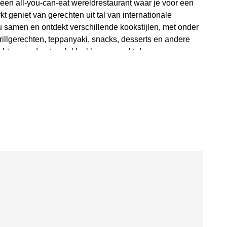
een all-you-can-eat wereldrestaurant waar je voor een
kt geniet van gerechten uit tal van internationale
nu samen en ontdekt verschillende kookstijlen, met onder
illgerechten, teppanyaki, snacks, desserts en andere
echten worden ter plekke klaargemaakt door
oholvrije drankjes zijn inbegrepen.
baarheid
gevestigd aan De Nieuwe Poort 22 in Amersfoort, in het
ersfoort Centrum, boven Burger King en Basic-Fit. De
 het Eemplein, Pathé Amersfoort en station Amersfoort.
lot bereikbaar met zowel de wagen als het openbaar
n uitgebreide lunch of diner bij Wereldrestaurant
oudig via de website van het restaurant. Ook voor
ren of een gezellige avond uit met vrienden is 22HIGH