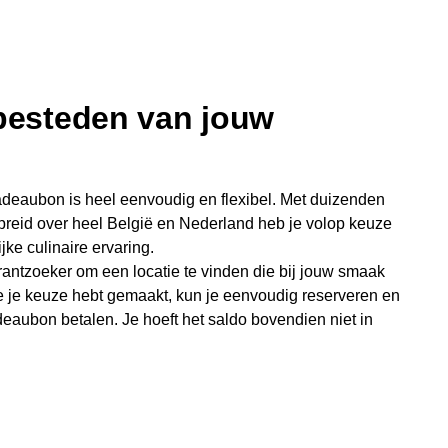
 besteden van jouw
deaubon is heel eenvoudig en flexibel. Met duizenden
preid over heel België en Nederland heb je volop keuze
jke culinaire ervaring.
antzoeker om een locatie te vinden die bij jouw smaak
e je keuze hebt gemaakt, kun je eenvoudig reserveren en
eaubon betalen. Je hoeft het saldo bovendien niet in
sterende bedrag blijft gewoon op de bon staan en kan
niet je keer op keer van bijzondere eetmomenten.