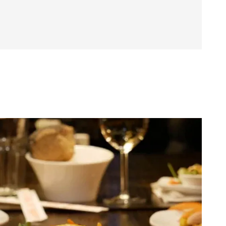
j vragen of speciale wensen rechtstreeks contact op
taurant Wereldrestaurant 22HIGH
eaukaart
t 22HIGH ook genieten met je Diner Cadeaukaart. Het
adeaubon, wat het een feestelijke en flexibele manier
 of zelf een culinaire avond te beleven.
 3812 PA Amersfoort