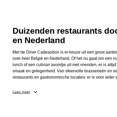
fijne avond.
Duizenden restaurants doo
en Nederland
Met de Diner Cadeaubon is er keuze uit een groot aanbo
over heel België en Nederland. Of het nu gaat om een ro
lunch of een culinair avondje uit met vrienden, er is altijd
smaak en gelegenheid. Van sfeervolle brasserieën en ee
restaurants en gastronomische locaties: er is voor ieder w
Dankzij het brede aanbod is er altijd een restaurant in de
Lees meer
Brussel, Antwerpen, Gent of Brugge. De ontvanger kiest
wordt genoten van deze culinaire ervaring. Zo is de Din
diner, maar een bijzondere belevenis.