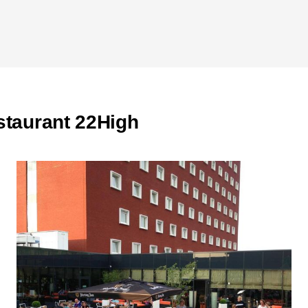
een passende keuze. Neem bi
met het restaurant.
Kom eten bij Res
met de Diner Cad
Je kunt bij Wereldrestauran
estaurant 22High
restaurant accepteert deze c
maakt om iemand te verrassen
Contactgegevens
Adres: De Nieuwe Poort 22,
Telefoon: 033 711 5585
E-mail:
info@22high.com
Website:
www.22high.com
Openingstijden