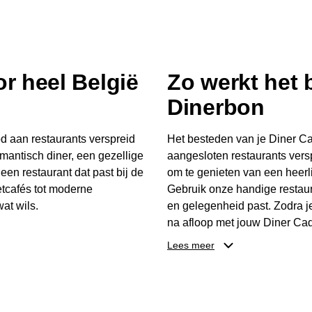
r heel België
Zo werkt het
Dinerbon
d aan restaurants verspreid
Het besteden van je Diner Ca
mantisch diner, een gezellige
aangesloten restaurants vers
 een restaurant dat past bij de
om te genieten van een heerli
tcafés tot moderne
Gebruik onze handige restaur
at wils.
en gelegenheid past. Zodra j
na afloop met jouw Diner Cad
 buurt, bijvoorbeeld in
één keer te besteden. Het re
Lees meer
 zelf waar en wanneer er
later worden gebruikt. Zo ge
er Cadeaubon niet alleen een