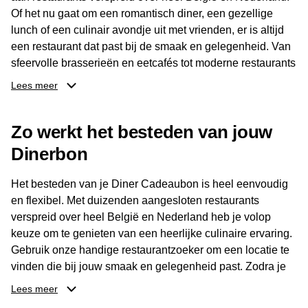
Of het nu gaat om een romantisch diner, een gezellige
lunch of een culinair avondje uit met vrienden, er is altijd
een restaurant dat past bij de smaak en gelegenheid. Van
sfeervolle brasserieën en eetcafés tot moderne restaurants
en gastronomische locaties: er is voor ieder wat wils.
Lees meer
Dankzij het brede aanbod is er altijd een restaurant in de
Zo werkt het besteden van jouw
buurt, bijvoorbeeld in Brussel, Antwerpen, Gent of Brugge.
De ontvanger kiest zelf waar en wanneer er wordt genoten
Dinerbon
van deze culinaire ervaring. Zo is de Diner Cadeaubon
niet alleen een diner, maar een bijzondere belevenis.
Het besteden van je Diner Cadeaubon is heel eenvoudig
en flexibel. Met duizenden aangesloten restaurants
verspreid over heel België en Nederland heb je volop
keuze om te genieten van een heerlijke culinaire ervaring.
Gebruik onze handige restaurantzoeker om een locatie te
vinden die bij jouw smaak en gelegenheid past. Zodra je
je keuze hebt gemaakt, kun je eenvoudig reserveren en na
Lees meer
afloop met jouw Diner Cadeaubon betalen. Je hoeft het