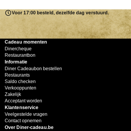
saldo bovendien niet in één keer te besteden. Het
resterende bedrag blijft gewoon op de bon staan en kan
Voor 17:00 besteld, dezelfde dag verstuurd.
later worden gebruikt. Zo geniet je keer op keer van
bijzondere eetmomenten.
Cadeau momenten
Dinercheque
Restaurantbon
Informatie
Diner Cadeaubon bestellen
Restaurants
Saldo checken
Verkooppunten
Zakelijk
Acceptant worden
Klantenservice
Veelgestelde vragen
Contact opnemen
Over Diner-cadeau.be