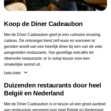
Koop de Diner Cadeaubon
Met de Diner Cadeaubon geef je een culinaire ervaring
cadeau. De ontvanger kiest zelf waar en wanneer er
genoten wordt van een heerlijk diner bij een van de vele
aangesloten restaurants. Van gezellige eetcafés tot
sfeervolle restaurants: er is volop keuze voor een
smakelijke avond uit.
Lees meer
Dankzij het brede aanbod aan restaurants kan de
ontvanger eenvoudig een locatie kiezen die past bij de
Duizenden restaurants door heel
smaak en gelegenheid. Zo geeft de Diner Cadeaubon niet
België en Nederland
alleen een diner, maar ook een gezellig moment om
samen te genieten van goed eten en een fijne avond.
Met de Diner Cadeaubon is er keuze uit een groot aanbod
aan restaurants verspreid over heel België en Nederland.