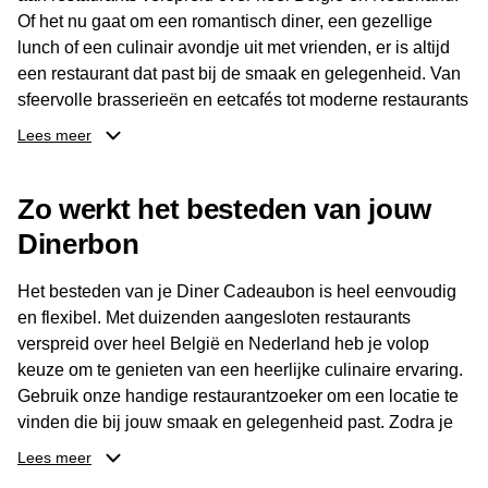
Of het nu gaat om een romantisch diner, een gezellige
lunch of een culinair avondje uit met vrienden, er is altijd
een restaurant dat past bij de smaak en gelegenheid. Van
sfeervolle brasserieën en eetcafés tot moderne restaurants
en gastronomische locaties: er is voor ieder wat wils.
Lees meer
Dankzij het brede aanbod is er altijd een restaurant in de
Zo werkt het besteden van jouw
buurt, bijvoorbeeld in Brussel, Antwerpen, Gent of Brugge.
De ontvanger kiest zelf waar en wanneer er wordt genoten
Dinerbon
van deze culinaire ervaring. Zo is de Diner Cadeaubon
niet alleen een diner, maar een bijzondere belevenis.
Het besteden van je Diner Cadeaubon is heel eenvoudig
en flexibel. Met duizenden aangesloten restaurants
verspreid over heel België en Nederland heb je volop
keuze om te genieten van een heerlijke culinaire ervaring.
Gebruik onze handige restaurantzoeker om een locatie te
vinden die bij jouw smaak en gelegenheid past. Zodra je
je keuze hebt gemaakt, kun je eenvoudig reserveren en na
Lees meer
afloop met jouw Diner Cadeaubon betalen. Je hoeft het