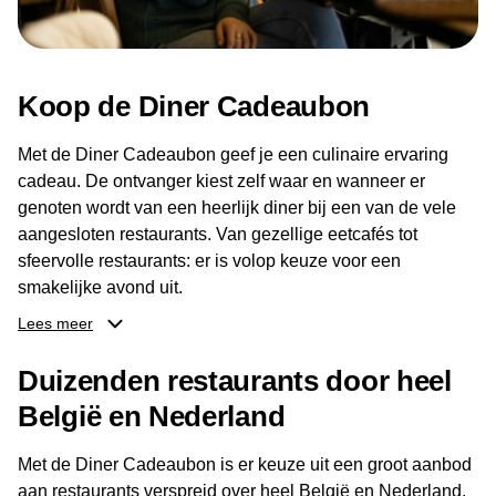
Koop de Diner Cadeaubon
Met de Diner Cadeaubon geef je een culinaire ervaring
cadeau. De ontvanger kiest zelf waar en wanneer er
genoten wordt van een heerlijk diner bij een van de vele
aangesloten restaurants. Van gezellige eetcafés tot
sfeervolle restaurants: er is volop keuze voor een
smakelijke avond uit.
Lees meer
Dankzij het brede aanbod aan restaurants kan de
ontvanger eenvoudig een locatie kiezen die past bij de
Duizenden restaurants door heel
smaak en gelegenheid. Zo geeft de Diner Cadeaubon niet
België en Nederland
alleen een diner, maar ook een gezellig moment om
samen te genieten van goed eten en een fijne avond.
Met de Diner Cadeaubon is er keuze uit een groot aanbod
aan restaurants verspreid over heel België en Nederland.