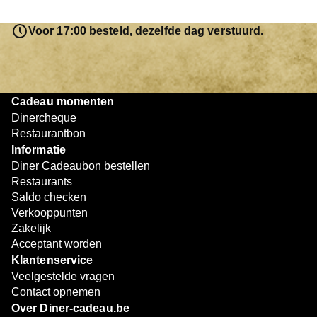
saldo bovendien niet in één keer te besteden. Het
resterende bedrag blijft gewoon op de bon staan en kan
Voor 17:00 besteld, dezelfde dag verstuurd.
later worden gebruikt. Zo geniet je keer op keer van
bijzondere eetmomenten.
Cadeau momenten
Dinercheque
Restaurantbon
Informatie
Diner Cadeaubon bestellen
Restaurants
Saldo checken
Verkooppunten
Zakelijk
Acceptant worden
Klantenservice
Veelgestelde vragen
Contact opnemen
Over Diner-cadeau.be