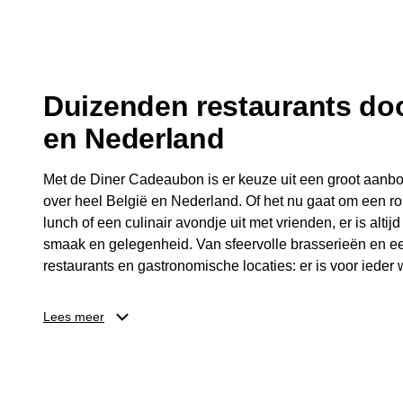
fijne avond.
Duizenden restaurants doo
en Nederland
Met de Diner Cadeaubon is er keuze uit een groot aanbo
over heel België en Nederland. Of het nu gaat om een ro
lunch of een culinair avondje uit met vrienden, er is altijd
smaak en gelegenheid. Van sfeervolle brasserieën en ee
restaurants en gastronomische locaties: er is voor ieder w
Dankzij het brede aanbod is er altijd een restaurant in de
Lees meer
Brussel, Antwerpen, Gent of Brugge. De ontvanger kiest
wordt genoten van deze culinaire ervaring. Zo is de Din
diner, maar een bijzondere belevenis.