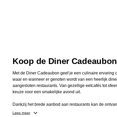
Koop de Diner Cadeaubo
Met de Diner Cadeaubon geef je een culinaire ervaring c
waar en wanneer er genoten wordt van een heerlijk diner
aangesloten restaurants. Van gezellige eetcafés tot sfeerv
keuze voor een smakelijke avond uit.
Dankzij het brede aanbod aan restaurants kan de ontvan
kiezen die past bij de smaak en gelegenheid. Zo geeft 
Lees meer
een diner, maar ook een gezellig moment om samen te g