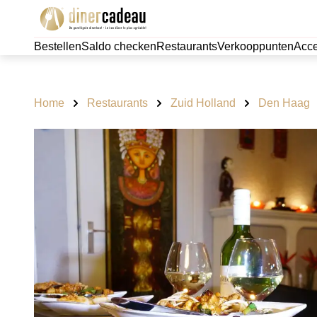
Bestellen
Saldo checken
Restaurants
Verkooppunten
Acce
Home
Restaurants
Zuid Holland
Den Haag