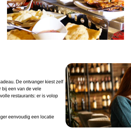
n
adeau. De ontvanger kiest zelf
 bij een van de vele
olle restaurants: er is volop
ger eenvoudig een locatie
de Diner Cadeaubon niet alleen
enieten van goed eten en een