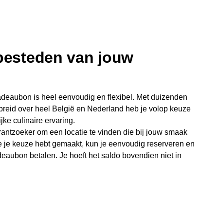
 besteden van jouw
deaubon is heel eenvoudig en flexibel. Met duizenden
preid over heel België en Nederland heb je volop keuze
jke culinaire ervaring.
antzoeker om een locatie te vinden die bij jouw smaak
e je keuze hebt gemaakt, kun je eenvoudig reserveren en
eaubon betalen. Je hoeft het saldo bovendien niet in
sterende bedrag blijft gewoon op de bon staan en kan
niet je keer op keer van bijzondere eetmomenten.