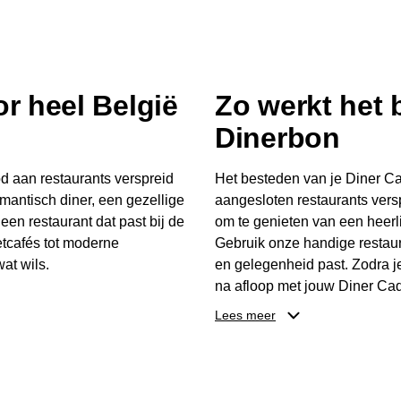
r heel België
Zo werkt het
Dinerbon
d aan restaurants verspreid
Het besteden van je Diner Ca
mantisch diner, een gezellige
aangesloten restaurants vers
 een restaurant dat past bij de
om te genieten van een heerli
tcafés tot moderne
Gebruik onze handige restaur
at wils.
en gelegenheid past. Zodra j
na afloop met jouw Diner Cad
 buurt, bijvoorbeeld in
één keer te besteden. Het re
Lees meer
 zelf waar en wanneer er
later worden gebruikt. Zo ge
er Cadeaubon niet alleen een