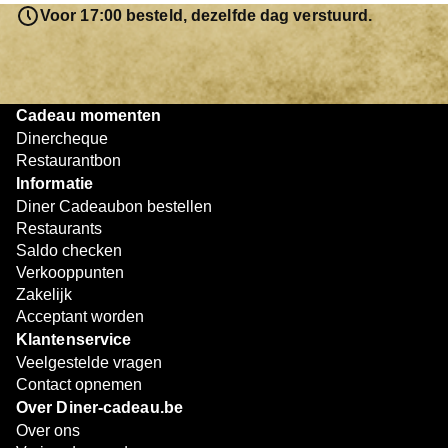
resterende bedrag blijft gewoon op de bon staan en kan
Voor 17:00 besteld, dezelfde dag verstuurd.
later worden gebruikt. Zo geniet je keer op keer van
bijzondere eetmomenten.
Cadeau momenten
Dinercheque
Restaurantbon
Informatie
Diner Cadeaubon bestellen
Restaurants
Saldo checken
Verkooppunten
Zakelijk
Acceptant worden
Klantenservice
Veelgestelde vragen
Contact opnemen
Over Diner-cadeau.be
Over ons