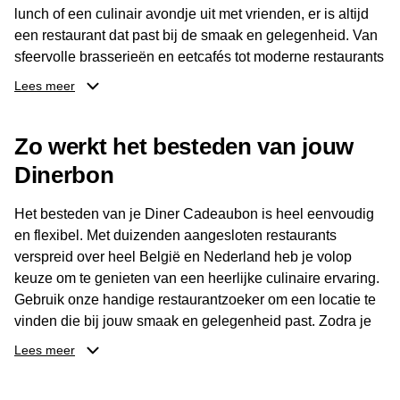
lunch of een culinair avondje uit met vrienden, er is altijd
een restaurant dat past bij de smaak en gelegenheid. Van
sfeervolle brasserieën en eetcafés tot moderne restaurants
en gastronomische locaties: er is voor ieder wat wils.
Lees meer
Dankzij het brede aanbod is er altijd een restaurant in de
Zo werkt het besteden van jouw
buurt, bijvoorbeeld in Brussel, Antwerpen, Gent of Brugge.
De ontvanger kiest zelf waar en wanneer er wordt genoten
Dinerbon
van deze culinaire ervaring. Zo is de Diner Cadeaubon
niet alleen een diner, maar een bijzondere belevenis.
Het besteden van je Diner Cadeaubon is heel eenvoudig
en flexibel. Met duizenden aangesloten restaurants
verspreid over heel België en Nederland heb je volop
keuze om te genieten van een heerlijke culinaire ervaring.
Gebruik onze handige restaurantzoeker om een locatie te
vinden die bij jouw smaak en gelegenheid past. Zodra je
je keuze hebt gemaakt, kun je eenvoudig reserveren en na
Lees meer
afloop met jouw Diner Cadeaubon betalen. Je hoeft het
saldo bovendien niet in één keer te besteden. Het