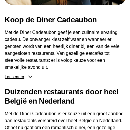
Koop de Diner Cadeaubon
Met de Diner Cadeaubon geef je een culinaire ervaring
cadeau. De ontvanger kiest zelf waar en wanneer er
genoten wordt van een heerlijk diner bij een van de vele
aangesloten restaurants. Van gezellige eetcafés tot
sfeervolle restaurants: er is volop keuze voor een
smakelijke avond uit.
Lees meer
Dankzij het brede aanbod aan restaurants kan de
ontvanger eenvoudig een locatie kiezen die past bij de
Duizenden restaurants door heel
smaak en gelegenheid. Zo geeft de Diner Cadeaubon niet
België en Nederland
alleen een diner, maar ook een gezellig moment om
samen te genieten van goed eten en een fijne avond.
Met de Diner Cadeaubon is er keuze uit een groot aanbod
aan restaurants verspreid over heel België en Nederland.
Of het nu gaat om een romantisch diner, een gezellige