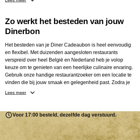
Lees meer
Dankzij het brede aanbod is er altijd een restaurant in de
Zo werkt het besteden van jouw
buurt, bijvoorbeeld in Brussel, Antwerpen, Gent of Brugge.
De ontvanger kiest zelf waar en wanneer er wordt genoten
Dinerbon
van deze culinaire ervaring. Zo is de Diner Cadeaubon
niet alleen een diner, maar een bijzondere belevenis.
Het besteden van je Diner Cadeaubon is heel eenvoudig
en flexibel. Met duizenden aangesloten restaurants
verspreid over heel België en Nederland heb je volop
keuze om te genieten van een heerlijke culinaire ervaring.
Gebruik onze handige restaurantzoeker om een locatie te
vinden die bij jouw smaak en gelegenheid past. Zodra je
je keuze hebt gemaakt, kun je eenvoudig reserveren en na
Lees meer
afloop met jouw Diner Cadeaubon betalen. Je hoeft het
saldo bovendien niet in één keer te besteden. Het
resterende bedrag blijft gewoon op de bon staan en kan
Voor 17:00 besteld, dezelfde dag verstuurd.
later worden gebruikt. Zo geniet je keer op keer van
bijzondere eetmomenten.