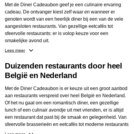
Met de Diner Cadeaubon geef je een culinaire ervaring
cadeau. De ontvanger kiest zelf waar en wanneer er
genoten wordt van een heerlijk diner bij een van de vele
aangesloten restaurants. Van gezellige eetcafés tot
sfeervolle restaurants: er is volop keuze voor een
smakelijke avond uit.
Lees meer
Dankzij het brede aanbod aan restaurants kan de
ontvanger eenvoudig een locatie kiezen die past bij de
Duizenden restaurants door heel
smaak en gelegenheid. Zo geeft de Diner Cadeaubon niet
België en Nederland
alleen een diner, maar ook een gezellig moment om
samen te genieten van goed eten en een fijne avond.
Met de Diner Cadeaubon is er keuze uit een groot aanbod
aan restaurants verspreid over heel België en Nederland.
Of het nu gaat om een romantisch diner, een gezellige
lunch of een culinair avondje uit met vrienden, er is altijd
een restaurant dat past bij de smaak en gelegenheid. Van
sfeervolle brasserieën en eetcafés tot moderne restaurants
en gastronomische locaties: er is voor ieder wat wils.