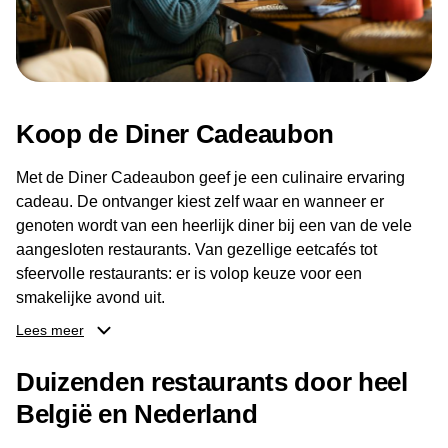
Koop de Diner Cadeaubon
Met de Diner Cadeaubon geef je een culinaire ervaring
cadeau. De ontvanger kiest zelf waar en wanneer er
genoten wordt van een heerlijk diner bij een van de vele
aangesloten restaurants. Van gezellige eetcafés tot
sfeervolle restaurants: er is volop keuze voor een
smakelijke avond uit.
Lees meer
Dankzij het brede aanbod aan restaurants kan de
ontvanger eenvoudig een locatie kiezen die past bij de
Duizenden restaurants door heel
smaak en gelegenheid. Zo geeft de Diner Cadeaubon niet
België en Nederland
alleen een diner, maar ook een gezellig moment om
samen te genieten van goed eten en een fijne avond.