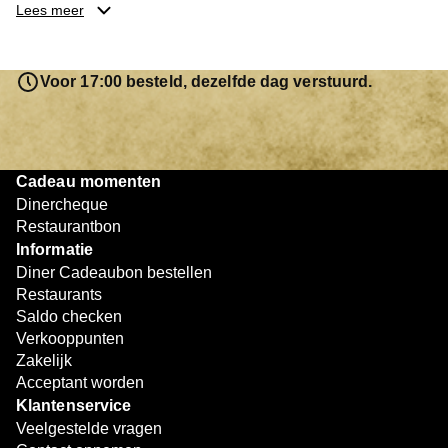
je keuze hebt gemaakt, kun je eenvoudig reserveren en na
Lees meer
afloop met jouw Diner Cadeaubon betalen. Je hoeft het
saldo bovendien niet in één keer te besteden. Het
resterende bedrag blijft gewoon op de bon staan en kan
Voor 17:00 besteld, dezelfde dag verstuurd.
later worden gebruikt. Zo geniet je keer op keer van
bijzondere eetmomenten.
Cadeau momenten
Dinercheque
Restaurantbon
Informatie
Diner Cadeaubon bestellen
Restaurants
Saldo checken
Verkooppunten
Zakelijk
Acceptant worden
Klantenservice
Veelgestelde vragen