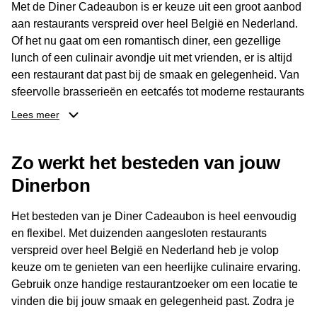
Met de Diner Cadeaubon is er keuze uit een groot aanbod
aan restaurants verspreid over heel België en Nederland.
Of het nu gaat om een romantisch diner, een gezellige
lunch of een culinair avondje uit met vrienden, er is altijd
een restaurant dat past bij de smaak en gelegenheid. Van
sfeervolle brasserieën en eetcafés tot moderne restaurants
en gastronomische locaties: er is voor ieder wat wils.
Lees meer
Dankzij het brede aanbod is er altijd een restaurant in de
Zo werkt het besteden van jouw
buurt, bijvoorbeeld in Brussel, Antwerpen, Gent of Brugge.
De ontvanger kiest zelf waar en wanneer er wordt genoten
Dinerbon
van deze culinaire ervaring. Zo is de Diner Cadeaubon
niet alleen een diner, maar een bijzondere belevenis.
Het besteden van je Diner Cadeaubon is heel eenvoudig
en flexibel. Met duizenden aangesloten restaurants
verspreid over heel België en Nederland heb je volop
keuze om te genieten van een heerlijke culinaire ervaring.
Gebruik onze handige restaurantzoeker om een locatie te
vinden die bij jouw smaak en gelegenheid past. Zodra je