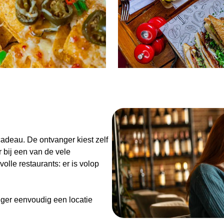
n
adeau. De ontvanger kiest zelf
 bij een van de vele
olle restaurants: er is volop
ger eenvoudig een locatie
de Diner Cadeaubon niet alleen
enieten van goed eten en een