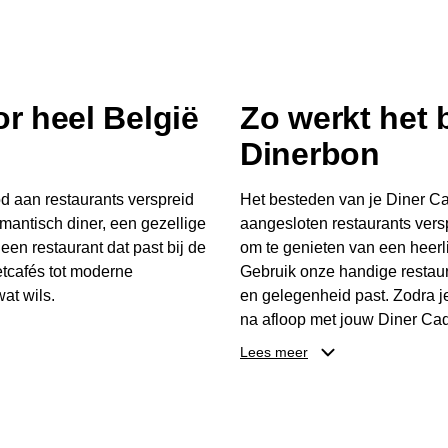
r heel België
Zo werkt het
Dinerbon
d aan restaurants verspreid
Het besteden van je Diner Ca
mantisch diner, een gezellige
aangesloten restaurants vers
 een restaurant dat past bij de
om te genieten van een heerli
tcafés tot moderne
Gebruik onze handige restaur
at wils.
en gelegenheid past. Zodra j
na afloop met jouw Diner Cad
 buurt, bijvoorbeeld in
één keer te besteden. Het re
Lees meer
 zelf waar en wanneer er
later worden gebruikt. Zo ge
er Cadeaubon niet alleen een