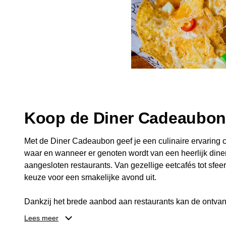
Koop de Diner Cadeaubo
Met de Diner Cadeaubon geef je een culinaire ervaring c
waar en wanneer er genoten wordt van een heerlijk diner
aangesloten restaurants. Van gezellige eetcafés tot sfeerv
keuze voor een smakelijke avond uit.
Dankzij het brede aanbod aan restaurants kan de ontvan
kiezen die past bij de smaak en gelegenheid. Zo geeft 
Lees meer
een diner, maar ook een gezellig moment om samen te g