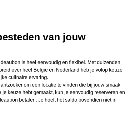
 besteden van jouw
deaubon is heel eenvoudig en flexibel. Met duizenden
preid over heel België en Nederland heb je volop keuze
jke culinaire ervaring.
antzoeker om een locatie te vinden die bij jouw smaak
e je keuze hebt gemaakt, kun je eenvoudig reserveren en
eaubon betalen. Je hoeft het saldo bovendien niet in
sterende bedrag blijft gewoon op de bon staan en kan
niet je keer op keer van bijzondere eetmomenten.