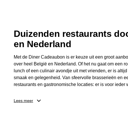
fijne avond.
Duizenden restaurants doo
en Nederland
Met de Diner Cadeaubon is er keuze uit een groot aanbo
over heel België en Nederland. Of het nu gaat om een ro
lunch of een culinair avondje uit met vrienden, er is altijd
smaak en gelegenheid. Van sfeervolle brasserieën en ee
restaurants en gastronomische locaties: er is voor ieder w
Dankzij het brede aanbod is er altijd een restaurant in de
Lees meer
Brussel, Antwerpen, Gent of Brugge. De ontvanger kiest
wordt genoten van deze culinaire ervaring. Zo is de Din
diner, maar een bijzondere belevenis.