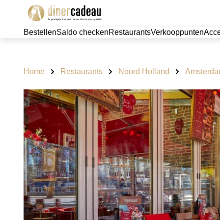
Bestellen
Saldo checken
Restaurants
Verkooppunten
Acce
Home
Restaurants
Noord Holland
Amsterd