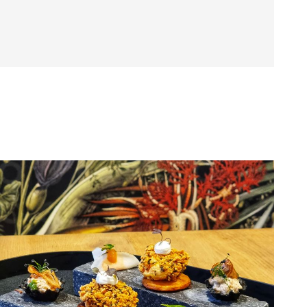
 van een culinair hoogtepunt.
ngen (BE)
 op reservatie.
via de website.