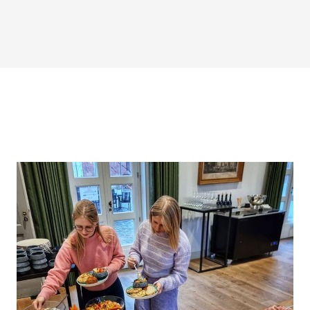
verrassen of zelf te genieten
Contactgegevens:
T’Rest
Adres: Terrest 2, 1670 Pepi
Telefoon: 02 310 05 76
E-mail:
info@t-rest.be
Website:
www.t-rest.be
Openingstijden:
T’Rest is uitsluitend geopend
Bekijk de actuele momenten 