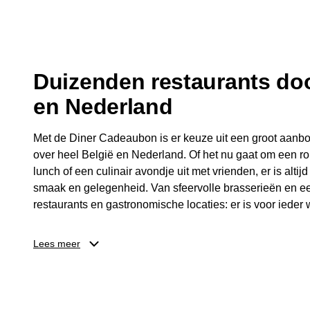
fijne avond.
Duizenden restaurants doo
en Nederland
Met de Diner Cadeaubon is er keuze uit een groot aanbo
over heel België en Nederland. Of het nu gaat om een ro
lunch of een culinair avondje uit met vrienden, er is altijd
smaak en gelegenheid. Van sfeervolle brasserieën en ee
restaurants en gastronomische locaties: er is voor ieder w
Dankzij het brede aanbod is er altijd een restaurant in de
Lees meer
Brussel, Antwerpen, Gent of Brugge. De ontvanger kiest
wordt genoten van deze culinaire ervaring. Zo is de Din
diner, maar een bijzondere belevenis.