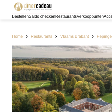
Bestellen
Saldo checken
Restaurants
Verkooppunten
Acce
Home
Restaurants
Vlaams Brabant
Pepinge