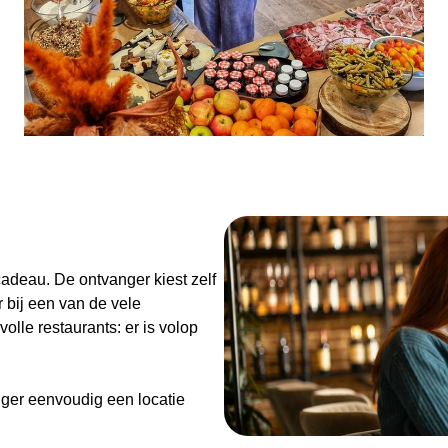
n
adeau. De ontvanger kiest zelf
 bij een van de vele
olle restaurants: er is volop
ger eenvoudig een locatie
de Diner Cadeaubon niet alleen
enieten van goed eten en een