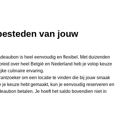
 besteden van jouw
deaubon is heel eenvoudig en flexibel. Met duizenden
preid over heel België en Nederland heb je volop keuze
jke culinaire ervaring.
antzoeker om een locatie te vinden die bij jouw smaak
e je keuze hebt gemaakt, kun je eenvoudig reserveren en
eaubon betalen. Je hoeft het saldo bovendien niet in
sterende bedrag blijft gewoon op de bon staan en kan
niet je keer op keer van bijzondere eetmomenten.