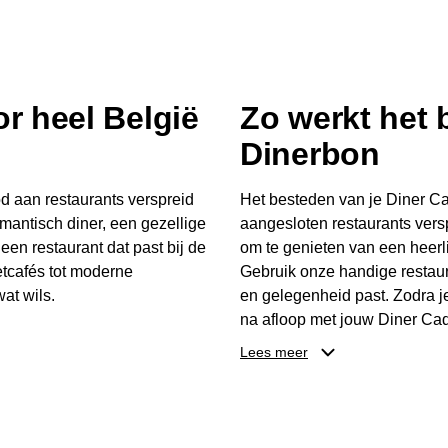
r heel België
Zo werkt het
Dinerbon
d aan restaurants verspreid
Het besteden van je Diner Ca
mantisch diner, een gezellige
aangesloten restaurants vers
 een restaurant dat past bij de
om te genieten van een heerli
tcafés tot moderne
Gebruik onze handige restaur
at wils.
en gelegenheid past. Zodra j
na afloop met jouw Diner Cad
 buurt, bijvoorbeeld in
één keer te besteden. Het re
Lees meer
 zelf waar en wanneer er
later worden gebruikt. Zo ge
er Cadeaubon niet alleen een