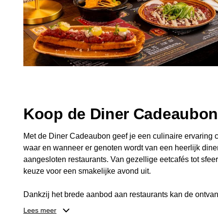
Koop de Diner Cadeaubo
Met de Diner Cadeaubon geef je een culinaire ervaring c
waar en wanneer er genoten wordt van een heerlijk diner
aangesloten restaurants. Van gezellige eetcafés tot sfeerv
keuze voor een smakelijke avond uit.
Dankzij het brede aanbod aan restaurants kan de ontvan
kiezen die past bij de smaak en gelegenheid. Zo geeft 
Lees meer
een diner, maar ook een gezellig moment om samen te g