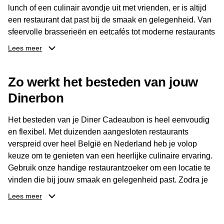
lunch of een culinair avondje uit met vrienden, er is altijd
een restaurant dat past bij de smaak en gelegenheid. Van
sfeervolle brasserieën en eetcafés tot moderne restaurants
en gastronomische locaties: er is voor ieder wat wils.
Lees meer
Dankzij het brede aanbod is er altijd een restaurant in de
Zo werkt het besteden van jouw
buurt, bijvoorbeeld in Brussel, Antwerpen, Gent of Brugge.
De ontvanger kiest zelf waar en wanneer er wordt genoten
Dinerbon
van deze culinaire ervaring. Zo is de Diner Cadeaubon
niet alleen een diner, maar een bijzondere belevenis.
Het besteden van je Diner Cadeaubon is heel eenvoudig
en flexibel. Met duizenden aangesloten restaurants
verspreid over heel België en Nederland heb je volop
keuze om te genieten van een heerlijke culinaire ervaring.
Gebruik onze handige restaurantzoeker om een locatie te
vinden die bij jouw smaak en gelegenheid past. Zodra je
je keuze hebt gemaakt, kun je eenvoudig reserveren en na
Lees meer
afloop met jouw Diner Cadeaubon betalen. Je hoeft het
saldo bovendien niet in één keer te besteden. Het