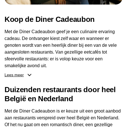
Koop de Diner Cadeaubon
Met de Diner Cadeaubon geef je een culinaire ervaring
cadeau. De ontvanger kiest zelf waar en wanneer er
genoten wordt van een heerlijk diner bij een van de vele
aangesloten restaurants. Van gezellige eetcafés tot
sfeervolle restaurants: er is volop keuze voor een
smakelijke avond uit.
Lees meer
Dankzij het brede aanbod aan restaurants kan de
ontvanger eenvoudig een locatie kiezen die past bij de
Duizenden restaurants door heel
smaak en gelegenheid. Zo geeft de Diner Cadeaubon niet
België en Nederland
alleen een diner, maar ook een gezellig moment om
samen te genieten van goed eten en een fijne avond.
Met de Diner Cadeaubon is er keuze uit een groot aanbod
aan restaurants verspreid over heel België en Nederland.
Of het nu gaat om een romantisch diner, een gezellige