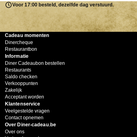
resterende bedrag blijft gewoon op de bon staan en kan
Voor 17:00 besteld, dezelfde dag verstuurd.
later worden gebruikt. Zo geniet je keer op keer van
bijzondere eetmomenten.
Cadeau momenten
Dinercheque
Restaurantbon
Informatie
Diner Cadeaubon bestellen
Restaurants
Saldo checken
Verkooppunten
Zakelijk
Acceptant worden
Klantenservice
Veelgestelde vragen
Contact opnemen
Over Diner-cadeau.be
Over ons