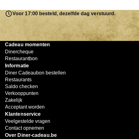
saldo bovendien niet in één keer te besteden. Het
resterende bedrag blijft gewoon op de bon staan en kan
Voor 17:00 besteld, dezelfde dag verstuurd.
later worden gebruikt. Zo geniet je keer op keer van
bijzondere eetmomenten.
Cadeau momenten
Dinercheque
Restaurantbon
Informatie
Diner Cadeaubon bestellen
Restaurants
Saldo checken
Verkooppunten
Zakelijk
Acceptant worden
Klantenservice
Veelgestelde vragen
Contact opnemen
Over Diner-cadeau.be