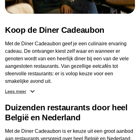
Koop de Diner Cadeaubon
Met de Diner Cadeaubon geef je een culinaire ervaring
cadeau. De ontvanger kiest zelf waar en wanneer er
genoten wordt van een heerlijk diner bij een van de vele
aangesloten restaurants. Van gezellige eetcafés tot
sfeervolle restaurants: er is volop keuze voor een
smakelijke avond uit.
Lees meer
Dankzij het brede aanbod aan restaurants kan de
ontvanger eenvoudig een locatie kiezen die past bij de
Duizenden restaurants door heel
smaak en gelegenheid. Zo geeft de Diner Cadeaubon niet
België en Nederland
alleen een diner, maar ook een gezellig moment om
samen te genieten van goed eten en een fijne avond.
Met de Diner Cadeaubon is er keuze uit een groot aanbod
aan restaurants verspreid over heel België en Nederland.