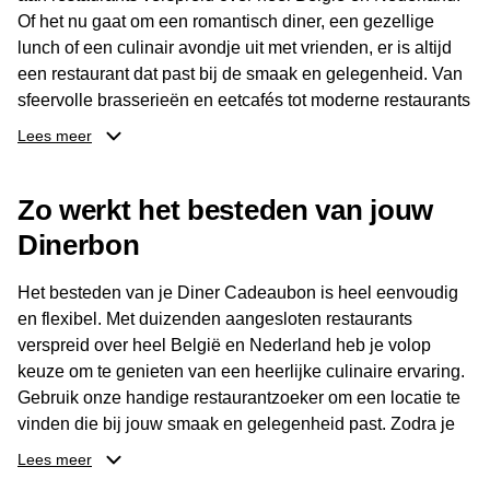
Of het nu gaat om een romantisch diner, een gezellige
lunch of een culinair avondje uit met vrienden, er is altijd
een restaurant dat past bij de smaak en gelegenheid. Van
sfeervolle brasserieën en eetcafés tot moderne restaurants
en gastronomische locaties: er is voor ieder wat wils.
Lees meer
Dankzij het brede aanbod is er altijd een restaurant in de
Zo werkt het besteden van jouw
buurt, bijvoorbeeld in Brussel, Antwerpen, Gent of Brugge.
De ontvanger kiest zelf waar en wanneer er wordt genoten
Dinerbon
van deze culinaire ervaring. Zo is de Diner Cadeaubon
niet alleen een diner, maar een bijzondere belevenis.
Het besteden van je Diner Cadeaubon is heel eenvoudig
en flexibel. Met duizenden aangesloten restaurants
verspreid over heel België en Nederland heb je volop
keuze om te genieten van een heerlijke culinaire ervaring.
Gebruik onze handige restaurantzoeker om een locatie te
vinden die bij jouw smaak en gelegenheid past. Zodra je
je keuze hebt gemaakt, kun je eenvoudig reserveren en na
Lees meer
afloop met jouw Diner Cadeaubon betalen. Je hoeft het