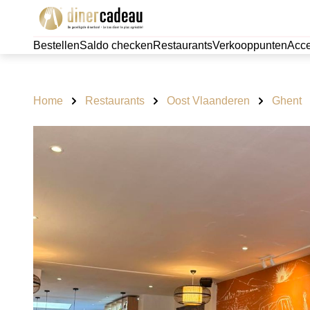
Bestellen
Saldo checken
Restaurants
Verkooppunten
Acce
Home
Restaurants
Oost Vlaanderen
Ghent