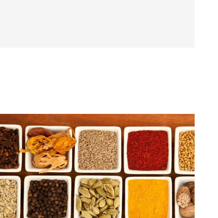
genieten met je Diner Cadeaukaart. Het restaurant
at het een feestelijke en flexibele manier maakt om
een culinaire avond te beleven.
nt, Belgium
:30 – 22:00
17:30 – 22:30
17:30 – 22:30
30 – 22:00
:30 – 22:30
30 – 22:30