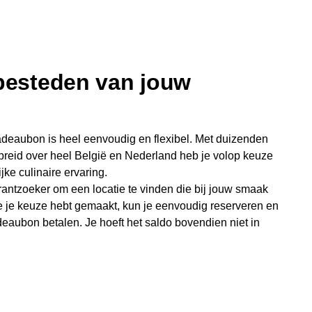
 besteden van jouw
deaubon is heel eenvoudig en flexibel. Met duizenden
preid over heel België en Nederland heb je volop keuze
jke culinaire ervaring.
antzoeker om een locatie te vinden die bij jouw smaak
e je keuze hebt gemaakt, kun je eenvoudig reserveren en
eaubon betalen. Je hoeft het saldo bovendien niet in
sterende bedrag blijft gewoon op de bon staan en kan
niet je keer op keer van bijzondere eetmomenten.