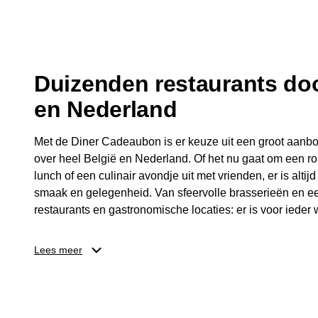
fijne avond.
Duizenden restaurants doo
en Nederland
Met de Diner Cadeaubon is er keuze uit een groot aanbo
over heel België en Nederland. Of het nu gaat om een ro
lunch of een culinair avondje uit met vrienden, er is altijd
smaak en gelegenheid. Van sfeervolle brasserieën en ee
restaurants en gastronomische locaties: er is voor ieder w
Dankzij het brede aanbod is er altijd een restaurant in de
Lees meer
Brussel, Antwerpen, Gent of Brugge. De ontvanger kiest
wordt genoten van deze culinaire ervaring. Zo is de Din
diner, maar een bijzondere belevenis.