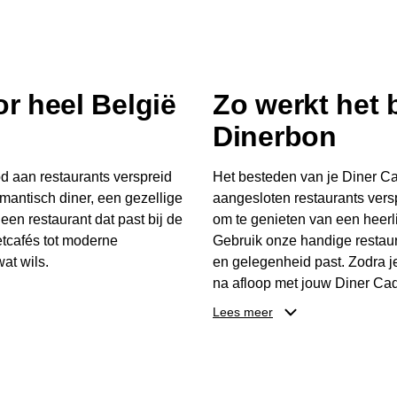
r heel België
Zo werkt het
Dinerbon
d aan restaurants verspreid
Het besteden van je Diner Ca
mantisch diner, een gezellige
aangesloten restaurants vers
 een restaurant dat past bij de
om te genieten van een heerli
tcafés tot moderne
Gebruik onze handige restaur
at wils.
en gelegenheid past. Zodra j
na afloop met jouw Diner Cad
 buurt, bijvoorbeeld in
één keer te besteden. Het re
Lees meer
 zelf waar en wanneer er
later worden gebruikt. Zo ge
er Cadeaubon niet alleen een