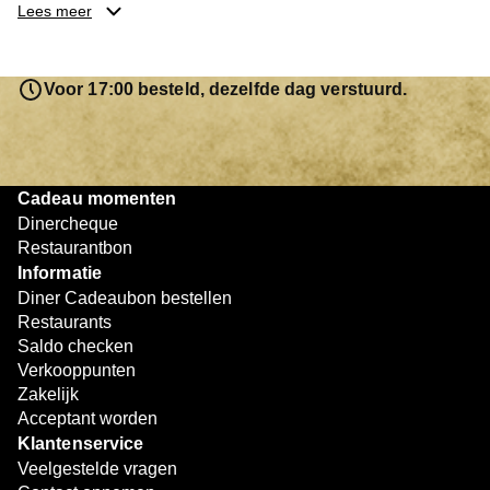
je keuze hebt gemaakt, kun je eenvoudig reserveren en na
Lees meer
afloop met jouw Diner Cadeaubon betalen. Je hoeft het
saldo bovendien niet in één keer te besteden. Het
resterende bedrag blijft gewoon op de bon staan en kan
Voor 17:00 besteld, dezelfde dag verstuurd.
later worden gebruikt. Zo geniet je keer op keer van
bijzondere eetmomenten.
Cadeau momenten
Dinercheque
Restaurantbon
Informatie
Diner Cadeaubon bestellen
Restaurants
Saldo checken
Verkooppunten
Zakelijk
Acceptant worden
Klantenservice
Veelgestelde vragen