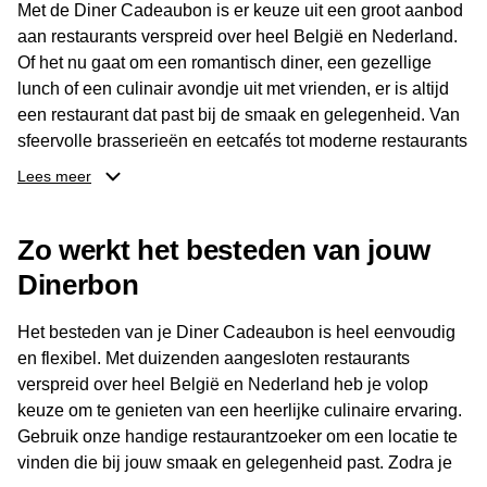
Met de Diner Cadeaubon is er keuze uit een groot aanbod
aan restaurants verspreid over heel België en Nederland.
Of het nu gaat om een romantisch diner, een gezellige
lunch of een culinair avondje uit met vrienden, er is altijd
een restaurant dat past bij de smaak en gelegenheid. Van
sfeervolle brasserieën en eetcafés tot moderne restaurants
en gastronomische locaties: er is voor ieder wat wils.
Lees meer
Dankzij het brede aanbod is er altijd een restaurant in de
Zo werkt het besteden van jouw
buurt, bijvoorbeeld in Brussel, Antwerpen, Gent of Brugge.
De ontvanger kiest zelf waar en wanneer er wordt genoten
Dinerbon
van deze culinaire ervaring. Zo is de Diner Cadeaubon
niet alleen een diner, maar een bijzondere belevenis.
Het besteden van je Diner Cadeaubon is heel eenvoudig
en flexibel. Met duizenden aangesloten restaurants
verspreid over heel België en Nederland heb je volop
keuze om te genieten van een heerlijke culinaire ervaring.
Gebruik onze handige restaurantzoeker om een locatie te
vinden die bij jouw smaak en gelegenheid past. Zodra je