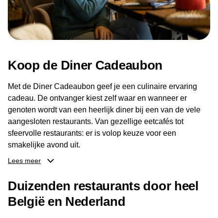
Koop de Diner Cadeaubon
Met de Diner Cadeaubon geef je een culinaire ervaring
cadeau. De ontvanger kiest zelf waar en wanneer er
genoten wordt van een heerlijk diner bij een van de vele
aangesloten restaurants. Van gezellige eetcafés tot
sfeervolle restaurants: er is volop keuze voor een
smakelijke avond uit.
Lees meer
Dankzij het brede aanbod aan restaurants kan de
ontvanger eenvoudig een locatie kiezen die past bij de
Duizenden restaurants door heel
smaak en gelegenheid. Zo geeft de Diner Cadeaubon niet
België en Nederland
alleen een diner, maar ook een gezellig moment om
samen te genieten van goed eten en een fijne avond.