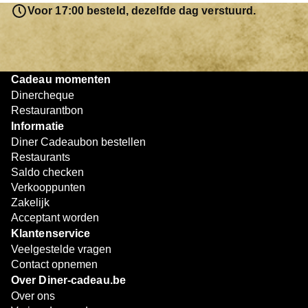
resterende bedrag blijft gewoon op de bon staan en kan
Voor 17:00 besteld, dezelfde dag verstuurd.
later worden gebruikt. Zo geniet je keer op keer van
bijzondere eetmomenten.
Cadeau momenten
Dinercheque
Restaurantbon
Informatie
Diner Cadeaubon bestellen
Restaurants
Saldo checken
Verkooppunten
Zakelijk
Acceptant worden
Klantenservice
Veelgestelde vragen
Contact opnemen
Over Diner-cadeau.be
Over ons