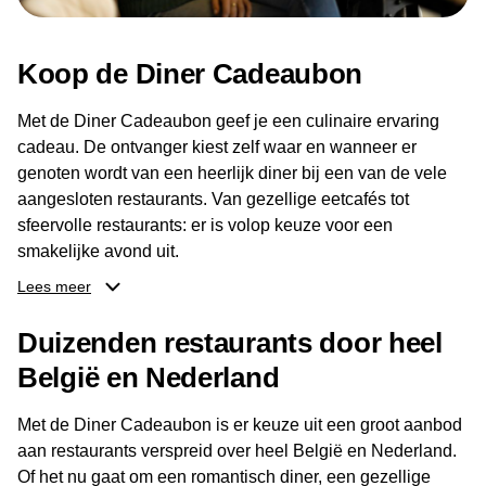
Koop de Diner Cadeaubon
Met de Diner Cadeaubon geef je een culinaire ervaring
cadeau. De ontvanger kiest zelf waar en wanneer er
genoten wordt van een heerlijk diner bij een van de vele
aangesloten restaurants. Van gezellige eetcafés tot
sfeervolle restaurants: er is volop keuze voor een
smakelijke avond uit.
Lees meer
Dankzij het brede aanbod aan restaurants kan de
ontvanger eenvoudig een locatie kiezen die past bij de
Duizenden restaurants door heel
smaak en gelegenheid. Zo geeft de Diner Cadeaubon niet
België en Nederland
alleen een diner, maar ook een gezellig moment om
samen te genieten van goed eten en een fijne avond.
Met de Diner Cadeaubon is er keuze uit een groot aanbod
aan restaurants verspreid over heel België en Nederland.
Of het nu gaat om een romantisch diner, een gezellige