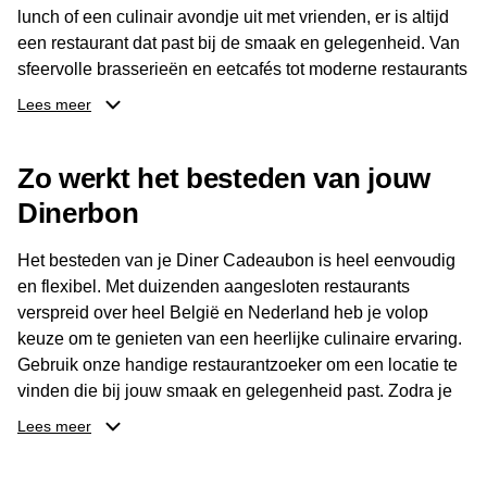
lunch of een culinair avondje uit met vrienden, er is altijd
een restaurant dat past bij de smaak en gelegenheid. Van
sfeervolle brasserieën en eetcafés tot moderne restaurants
en gastronomische locaties: er is voor ieder wat wils.
Lees meer
Dankzij het brede aanbod is er altijd een restaurant in de
Zo werkt het besteden van jouw
buurt, bijvoorbeeld in Brussel, Antwerpen, Gent of Brugge.
De ontvanger kiest zelf waar en wanneer er wordt genoten
Dinerbon
van deze culinaire ervaring. Zo is de Diner Cadeaubon
niet alleen een diner, maar een bijzondere belevenis.
Het besteden van je Diner Cadeaubon is heel eenvoudig
en flexibel. Met duizenden aangesloten restaurants
verspreid over heel België en Nederland heb je volop
keuze om te genieten van een heerlijke culinaire ervaring.
Gebruik onze handige restaurantzoeker om een locatie te
vinden die bij jouw smaak en gelegenheid past. Zodra je
je keuze hebt gemaakt, kun je eenvoudig reserveren en na
Lees meer
afloop met jouw Diner Cadeaubon betalen. Je hoeft het
saldo bovendien niet in één keer te besteden. Het