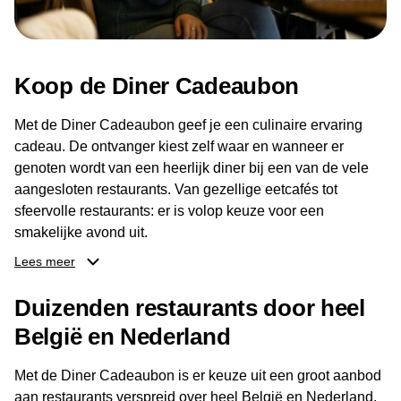
Koop de Diner Cadeaubon
Met de Diner Cadeaubon geef je een culinaire ervaring
cadeau. De ontvanger kiest zelf waar en wanneer er
genoten wordt van een heerlijk diner bij een van de vele
aangesloten restaurants. Van gezellige eetcafés tot
sfeervolle restaurants: er is volop keuze voor een
smakelijke avond uit.
Lees meer
Dankzij het brede aanbod aan restaurants kan de
ontvanger eenvoudig een locatie kiezen die past bij de
Duizenden restaurants door heel
smaak en gelegenheid. Zo geeft de Diner Cadeaubon niet
België en Nederland
alleen een diner, maar ook een gezellig moment om
samen te genieten van goed eten en een fijne avond.
Met de Diner Cadeaubon is er keuze uit een groot aanbod
aan restaurants verspreid over heel België en Nederland.