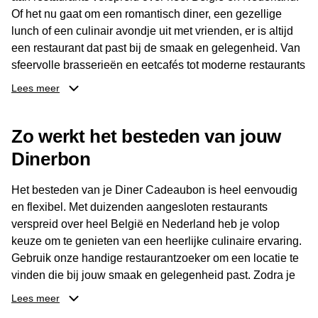
Of het nu gaat om een romantisch diner, een gezellige
lunch of een culinair avondje uit met vrienden, er is altijd
een restaurant dat past bij de smaak en gelegenheid. Van
sfeervolle brasserieën en eetcafés tot moderne restaurants
en gastronomische locaties: er is voor ieder wat wils.
Lees meer
Dankzij het brede aanbod is er altijd een restaurant in de
Zo werkt het besteden van jouw
buurt, bijvoorbeeld in Brussel, Antwerpen, Gent of Brugge.
De ontvanger kiest zelf waar en wanneer er wordt genoten
Dinerbon
van deze culinaire ervaring. Zo is de Diner Cadeaubon
niet alleen een diner, maar een bijzondere belevenis.
Het besteden van je Diner Cadeaubon is heel eenvoudig
en flexibel. Met duizenden aangesloten restaurants
verspreid over heel België en Nederland heb je volop
keuze om te genieten van een heerlijke culinaire ervaring.
Gebruik onze handige restaurantzoeker om een locatie te
vinden die bij jouw smaak en gelegenheid past. Zodra je
je keuze hebt gemaakt, kun je eenvoudig reserveren en na
Lees meer
afloop met jouw Diner Cadeaubon betalen. Je hoeft het