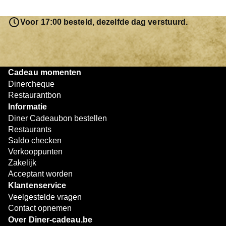
saldo bovendien niet in één keer te besteden. Het
resterende bedrag blijft gewoon op de bon staan en kan
Voor 17:00 besteld, dezelfde dag verstuurd.
later worden gebruikt. Zo geniet je keer op keer van
bijzondere eetmomenten.
Cadeau momenten
Dinercheque
Restaurantbon
Informatie
Diner Cadeaubon bestellen
Restaurants
Saldo checken
Verkooppunten
Zakelijk
Acceptant worden
Klantenservice
Veelgestelde vragen
Contact opnemen
Over Diner-cadeau.be