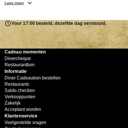
je keuze hebt gemaakt, kun je eenvoudig reserveren en na
Lees meer
afloop met jouw Diner Cadeaubon betalen. Je hoeft het
saldo bovendien niet in één keer te besteden. Het
resterende bedrag blijft gewoon op de bon staan en kan
Voor 17:00 besteld, dezelfde dag verstuurd.
later worden gebruikt. Zo geniet je keer op keer van
bijzondere eetmomenten.
Cadeau momenten
Dinercheque
Restaurantbon
Informatie
Diner Cadeaubon bestellen
Restaurants
Saldo checken
Verkooppunten
Zakelijk
Acceptant worden
Klantenservice
Veelgestelde vragen