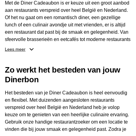
Met de Diner Cadeaubon is er keuze uit een groot aanbod
aan restaurants verspreid over heel België en Nederland.
Of het nu gaat om een romantisch diner, een gezellige
lunch of een culinair avondje uit met vrienden, er is altijd
een restaurant dat past bij de smaak en gelegenheid. Van
sfeervolle brasserieën en eetcafés tot moderne restaurants
en gastronomische locaties: er is voor ieder wat wils.
Lees meer
Dankzij het brede aanbod is er altijd een restaurant in de
Zo werkt het besteden van jouw
buurt, bijvoorbeeld in Brussel, Antwerpen, Gent of Brugge.
De ontvanger kiest zelf waar en wanneer er wordt genoten
Dinerbon
van deze culinaire ervaring. Zo is de Diner Cadeaubon
niet alleen een diner, maar een bijzondere belevenis.
Het besteden van je Diner Cadeaubon is heel eenvoudig
en flexibel. Met duizenden aangesloten restaurants
verspreid over heel België en Nederland heb je volop
keuze om te genieten van een heerlijke culinaire ervaring.
Gebruik onze handige restaurantzoeker om een locatie te
vinden die bij jouw smaak en gelegenheid past. Zodra je