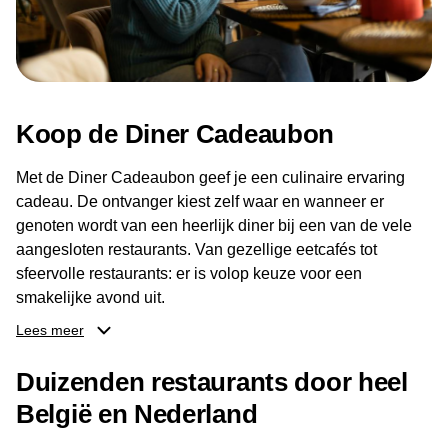
Koop de Diner Cadeaubon
Met de Diner Cadeaubon geef je een culinaire ervaring
cadeau. De ontvanger kiest zelf waar en wanneer er
genoten wordt van een heerlijk diner bij een van de vele
aangesloten restaurants. Van gezellige eetcafés tot
sfeervolle restaurants: er is volop keuze voor een
smakelijke avond uit.
Lees meer
Dankzij het brede aanbod aan restaurants kan de
ontvanger eenvoudig een locatie kiezen die past bij de
Duizenden restaurants door heel
smaak en gelegenheid. Zo geeft de Diner Cadeaubon niet
België en Nederland
alleen een diner, maar ook een gezellig moment om
samen te genieten van goed eten en een fijne avond.