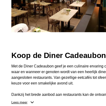
Koop de Diner Cadeaubo
Met de Diner Cadeaubon geef je een culinaire ervaring c
waar en wanneer er genoten wordt van een heerlijk diner
aangesloten restaurants. Van gezellige eetcafés tot sfeerv
keuze voor een smakelijke avond uit.
Dankzij het brede aanbod aan restaurants kan de ontvan
kiezen die past bij de smaak en gelegenheid. Zo geeft 
Lees meer
een diner, maar ook een gezellig moment om samen te g