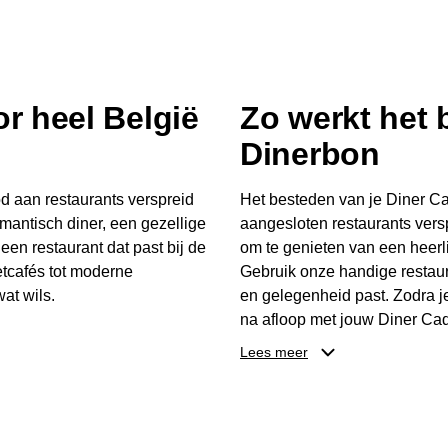
r heel België
Zo werkt het
Dinerbon
d aan restaurants verspreid
Het besteden van je Diner Ca
mantisch diner, een gezellige
aangesloten restaurants vers
 een restaurant dat past bij de
om te genieten van een heerli
tcafés tot moderne
Gebruik onze handige restaur
at wils.
en gelegenheid past. Zodra j
na afloop met jouw Diner Cad
 buurt, bijvoorbeeld in
één keer te besteden. Het re
Lees meer
 zelf waar en wanneer er
later worden gebruikt. Zo ge
er Cadeaubon niet alleen een