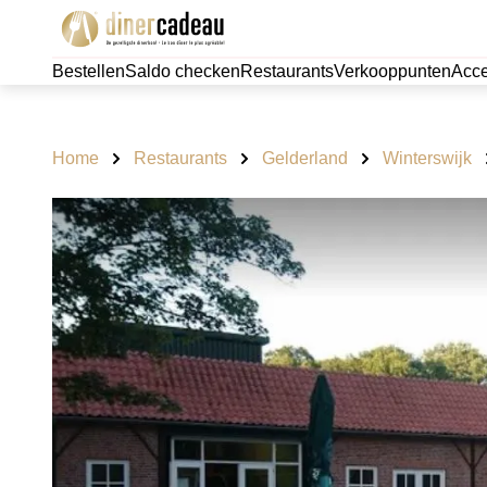
Bestellen
Saldo checken
Restaurants
Verkooppunten
Acce
Home
Restaurants
Gelderland
Winterswijk