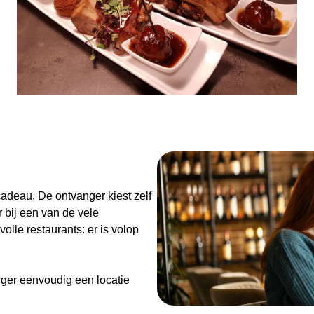
n
adeau. De ontvanger kiest zelf
 bij een van de vele
olle restaurants: er is volop
ger eenvoudig een locatie
de Diner Cadeaubon niet alleen
enieten van goed eten en een