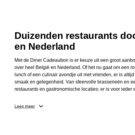
fijne avond.
Duizenden restaurants doo
en Nederland
Met de Diner Cadeaubon is er keuze uit een groot aanbo
over heel België en Nederland. Of het nu gaat om een ro
lunch of een culinair avondje uit met vrienden, er is altijd
smaak en gelegenheid. Van sfeervolle brasserieën en ee
restaurants en gastronomische locaties: er is voor ieder w
Dankzij het brede aanbod is er altijd een restaurant in de
Lees meer
Brussel, Antwerpen, Gent of Brugge. De ontvanger kiest
wordt genoten van deze culinaire ervaring. Zo is de Din
diner, maar een bijzondere belevenis.