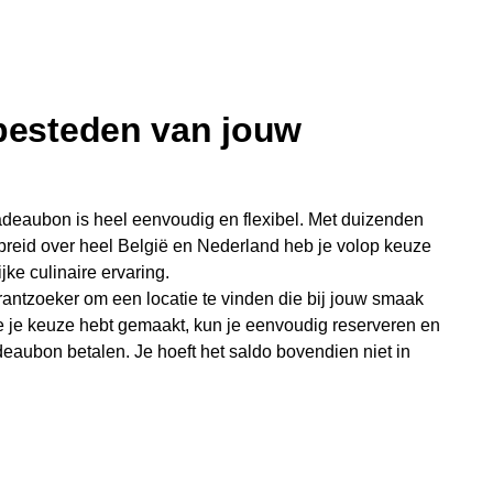
 besteden van jouw
deaubon is heel eenvoudig en flexibel. Met duizenden
preid over heel België en Nederland heb je volop keuze
jke culinaire ervaring.
antzoeker om een locatie te vinden die bij jouw smaak
e je keuze hebt gemaakt, kun je eenvoudig reserveren en
eaubon betalen. Je hoeft het saldo bovendien niet in
sterende bedrag blijft gewoon op de bon staan en kan
niet je keer op keer van bijzondere eetmomenten.