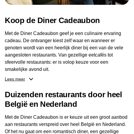
Koop de Diner Cadeaubon
Met de Diner Cadeaubon geef je een culinaire ervaring
cadeau. De ontvanger kiest zelf waar en wanneer er
genoten wordt van een heerlijk diner bij een van de vele
aangesloten restaurants. Van gezellige eetcafés tot
sfeervolle restaurants: er is volop keuze voor een
smakelijke avond uit.
Lees meer
Dankzij het brede aanbod aan restaurants kan de
ontvanger eenvoudig een locatie kiezen die past bij de
Duizenden restaurants door heel
smaak en gelegenheid. Zo geeft de Diner Cadeaubon niet
België en Nederland
alleen een diner, maar ook een gezellig moment om
samen te genieten van goed eten en een fijne avond.
Met de Diner Cadeaubon is er keuze uit een groot aanbod
aan restaurants verspreid over heel België en Nederland.
Of het nu gaat om een romantisch diner, een gezellige