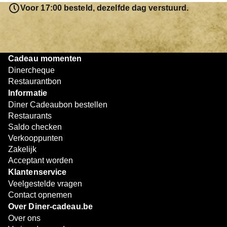
resterende bedrag blijft gewoon op de bon staan en kan
Voor 17:00 besteld, dezelfde dag verstuurd.
later worden gebruikt. Zo geniet je keer op keer van
bijzondere eetmomenten.
Cadeau momenten
Dinercheque
Restaurantbon
Informatie
Diner Cadeaubon bestellen
Restaurants
Saldo checken
Verkooppunten
Zakelijk
Acceptant worden
Klantenservice
Veelgestelde vragen
Contact opnemen
Over Diner-cadeau.be
Over ons