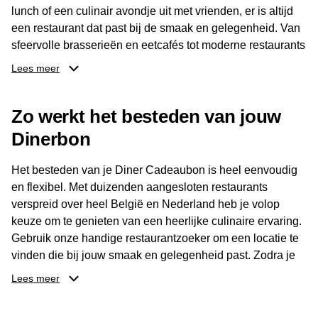
lunch of een culinair avondje uit met vrienden, er is altijd
een restaurant dat past bij de smaak en gelegenheid. Van
sfeervolle brasserieën en eetcafés tot moderne restaurants
en gastronomische locaties: er is voor ieder wat wils.
Lees meer
Dankzij het brede aanbod is er altijd een restaurant in de
Zo werkt het besteden van jouw
buurt, bijvoorbeeld in Brussel, Antwerpen, Gent of Brugge.
De ontvanger kiest zelf waar en wanneer er wordt genoten
Dinerbon
van deze culinaire ervaring. Zo is de Diner Cadeaubon
niet alleen een diner, maar een bijzondere belevenis.
Het besteden van je Diner Cadeaubon is heel eenvoudig
en flexibel. Met duizenden aangesloten restaurants
verspreid over heel België en Nederland heb je volop
keuze om te genieten van een heerlijke culinaire ervaring.
Gebruik onze handige restaurantzoeker om een locatie te
vinden die bij jouw smaak en gelegenheid past. Zodra je
je keuze hebt gemaakt, kun je eenvoudig reserveren en na
Lees meer
afloop met jouw Diner Cadeaubon betalen. Je hoeft het
saldo bovendien niet in één keer te besteden. Het