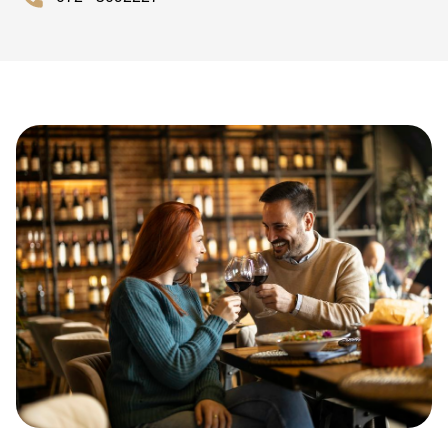
of af te sluiten. Binnen geniet je van een gezellige, rustieke
setting en bij mooi weer is het terras een aangename plek
voor een drankje of maaltijd.
Reserveer je tafel
Wil je komen tafelen bij Restaurant Duingroet, dan
reserveer je voor het restaurant uitsluitend telefonisch via
072 - 509 2227. Voor het terras hoef je geen reservatie te
maken. Op woensdag kan reserveren enkel per e-mail via
info@duingroet.nl
. De keuken blijft open tot 21.30 uur.
Kom eten bij Restaurant Duingroet
met de Diner Cadeaukaart
Je kunt bij Restaurant Duingroet ook genieten met je Diner
Cadeaukaart. Het restaurant accepteert deze cadeaukaart,
wat het een feestelijke en flexibele manier maakt om
iemand te verrassen of zelf een culinaire avond te beleven.