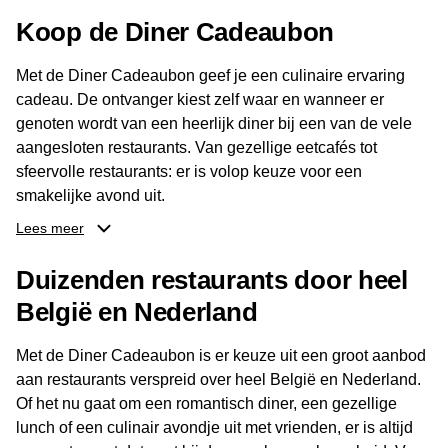
Contactgegevens
Koop de Diner Cadeaubon
Restaurant Duingroet
Met de Diner Cadeaubon geef je een culinaire ervaring
Adres: Heereweg 284, 1873 GG Groet
cadeau. De ontvanger kiest zelf waar en wanneer er
Telefoon: 072 - 509 2227
genoten wordt van een heerlijk diner bij een van de vele
E-mail:
info@duingroet.nl
aangesloten restaurants. Van gezellige eetcafés tot
Website:
www.duingroet.nl
sfeervolle restaurants: er is volop keuze voor een
smakelijke avond uit.
Openingstijden
Lees meer
Dankzij het brede aanbod aan restaurants kan de
Maandag: 11.00 - 23.00 uur
ontvanger eenvoudig een locatie kiezen die past bij de
Dinsdag: 11.00 - 23.00 uur
Duizenden restaurants door heel
smaak en gelegenheid. Zo geeft de Diner Cadeaubon niet
Woensdag: gesloten
België en Nederland
alleen een diner, maar ook een gezellig moment om
Donderdag: 11.00 - 23.00 uur
samen te genieten van goed eten en een fijne avond.
Vrijdag: 11.00 - 23.00 uur
Met de Diner Cadeaubon is er keuze uit een groot aanbod
Zaterdag: 11.00 - 23.00 uur
aan restaurants verspreid over heel België en Nederland.
Zondag: 11.00 - 23.00 uur
Of het nu gaat om een romantisch diner, een gezellige
Keuken geopend tot 21.30 uur
lunch of een culinair avondje uit met vrienden, er is altijd