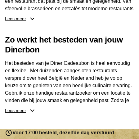
een restaurant dat past bij de smaak en gelegenheid. Van
sfeervolle brasserieën en eetcafés tot moderne restaurants
en gastronomische locaties: er is voor ieder wat wils.
Lees meer
Dankzij het brede aanbod is er altijd een restaurant in de
Zo werkt het besteden van jouw
buurt, bijvoorbeeld in Brussel, Antwerpen, Gent of Brugge.
De ontvanger kiest zelf waar en wanneer er wordt genoten
Dinerbon
van deze culinaire ervaring. Zo is de Diner Cadeaubon
niet alleen een diner, maar een bijzondere belevenis.
Het besteden van je Diner Cadeaubon is heel eenvoudig
en flexibel. Met duizenden aangesloten restaurants
verspreid over heel België en Nederland heb je volop
keuze om te genieten van een heerlijke culinaire ervaring.
Gebruik onze handige restaurantzoeker om een locatie te
vinden die bij jouw smaak en gelegenheid past. Zodra je
je keuze hebt gemaakt, kun je eenvoudig reserveren en na
Lees meer
afloop met jouw Diner Cadeaubon betalen. Je hoeft het
saldo bovendien niet in één keer te besteden. Het
resterende bedrag blijft gewoon op de bon staan en kan
Voor 17:00 besteld, dezelfde dag verstuurd.
later worden gebruikt. Zo geniet je keer op keer van