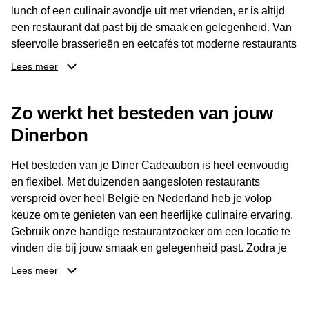
lunch of een culinair avondje uit met vrienden, er is altijd
een restaurant dat past bij de smaak en gelegenheid. Van
sfeervolle brasserieën en eetcafés tot moderne restaurants
en gastronomische locaties: er is voor ieder wat wils.
Lees meer
Dankzij het brede aanbod is er altijd een restaurant in de
Zo werkt het besteden van jouw
buurt, bijvoorbeeld in Brussel, Antwerpen, Gent of Brugge.
De ontvanger kiest zelf waar en wanneer er wordt genoten
Dinerbon
van deze culinaire ervaring. Zo is de Diner Cadeaubon
niet alleen een diner, maar een bijzondere belevenis.
Het besteden van je Diner Cadeaubon is heel eenvoudig
en flexibel. Met duizenden aangesloten restaurants
verspreid over heel België en Nederland heb je volop
keuze om te genieten van een heerlijke culinaire ervaring.
Gebruik onze handige restaurantzoeker om een locatie te
vinden die bij jouw smaak en gelegenheid past. Zodra je
je keuze hebt gemaakt, kun je eenvoudig reserveren en na
Lees meer
afloop met jouw Diner Cadeaubon betalen. Je hoeft het
saldo bovendien niet in één keer te besteden. Het