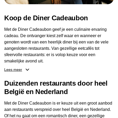
Koop de Diner Cadeaubon
Met de Diner Cadeaubon geef je een culinaire ervaring
cadeau. De ontvanger kiest zelf waar en wanneer er
genoten wordt van een heerlijk diner bij een van de vele
aangesloten restaurants. Van gezellige eetcafés tot
sfeervolle restaurants: er is volop keuze voor een
smakelijke avond uit.
Lees meer
Dankzij het brede aanbod aan restaurants kan de
ontvanger eenvoudig een locatie kiezen die past bij de
Duizenden restaurants door heel
smaak en gelegenheid. Zo geeft de Diner Cadeaubon niet
België en Nederland
alleen een diner, maar ook een gezellig moment om
samen te genieten van goed eten en een fijne avond.
Met de Diner Cadeaubon is er keuze uit een groot aanbod
aan restaurants verspreid over heel België en Nederland.
Of het nu gaat om een romantisch diner, een gezellige