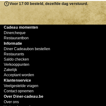
resterende bedrag blijft gewoon op de bon staan en kan
Voor 17:00 besteld, dezelfde dag verstuurd.
later worden gebruikt. Zo geniet je keer op keer van
bijzondere eetmomenten.
Cadeau momenten
Dinercheque
Restaurantbon
Informatie
Diner Cadeaubon bestellen
Restaurants
Saldo checken
Verkooppunten
Zakelijk
Acceptant worden
Klantenservice
Veelgestelde vragen
Contact opnemen
Over Diner-cadeau.be
Over ons